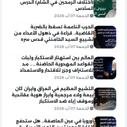
(اختلاف الرمحين في الشام) الدرس
السادس
الجمعة 07 آب 2026
الحرب الناعمة تسقط بالضربة
القاضية.. قراءة في ذهول الأعداء من
تشييع السيد الخامنئي قدس سره
الجمعة 07 آب 2026
العالم بين استهتار الاستكبار وثبات
القواعد المهدوية الحاضنة…… مد
للاستنزاف وجزر للاقتدار والاستعداد
الجمعة 07 آب 2026
التشيع العظيم في العراق وايران كان
بيعة ولاء مرجعية وابراز هوية عقائدية
وموقف إباء ضد الاستكبار
الجمعة 07 آب 2026
أوروبا في عين العاصفة.. هل ستدفع