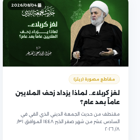
2026/08/04
مقاطع مصورة (ريلز)
لغز كربلاء.. لماذا يزداد زحف الملايين
عاماً بعد عام؟
مقتطف من حديث الجمعة الديني الذي القي في
السادس عشر من شهر صفر الخير ١٤٤٨ الموافق ٣١/
٨/ ٢٠٢٦