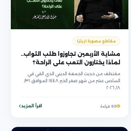
مقاطع مصورة (ريلز)
مشاية الأربعين تجاوزوا طلب الثواب..
لماذا يختارون التعب على الراحة؟
مقتطف من حديث الجمعة الديني الذي القي في
السادس عشر من شهر صفر الخير ١٤٤٨ الموافق ٣١/
٨/ ٢٠٢٦
اقرأ المزيد
93 قراءة