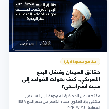
2026/07/30
مقاطع مصورة (ريلز)
حقائق الميدان وفشل الردع
الأمريكي.. كيف تحولت القواعد إلى
عبء استراتيجي؟
مقتطف من المحاضرة المهدوية التي القيت في
ملتقى براثا الفكري مساء التاسع من صفر الخير ١٤٤٨
الموافق ٢٤/ ٧/ ٢٠٢٣