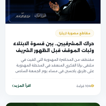
مقاطع مصورة (ريلز)
حراك المشرقيين.. بين قسوة الابتلاء
وثبات الموقف قبل الظهور الشريف
مقتطف من المحاضرة المهدوية التي القيت في
ملتقى براثا الفكري المنعقد في المحطة المهدوية
على طريق ياحسين في مساء يوم الجمعة السادس
عشر من صفر ١٤٤٨ الموافق ل٣١/ ٧/ ٢٠٢٦
اقرأ المزيد
104 قراءة