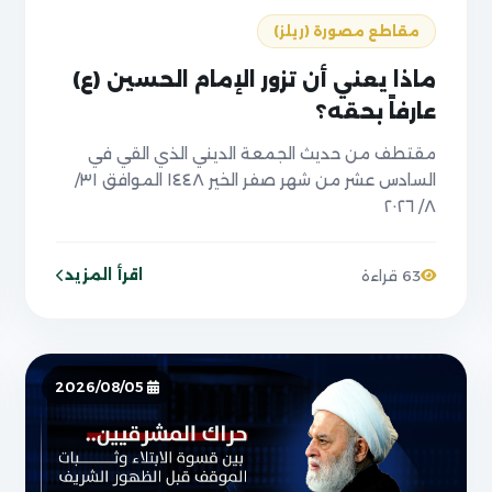
مقاطع مصورة (ريلز)
ماذا يعني أن تزور الإمام الحسين (ع)
عارفاً بحقه؟
مقتطف من حديث الجمعة الديني الذي القي في
السادس عشر من شهر صفر الخير ١٤٤٨ الموافق ٣١/
٨/ ٢٠٢٦
اقرأ المزيد
63 قراءة
2026/08/05