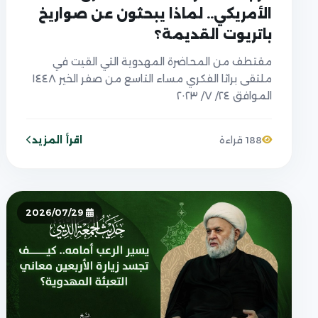
الأمريكي.. لماذا يبحثون عن صواريخ
باتريوت القديمة؟
مقتطف من المحاضرة المهدوية التي القيت في
ملتقى براثا الفكري مساء التاسع من صفر الخير ١٤٤٨
الموافق ٢٤/ ٧/ ٢٠٢٣
اقرأ المزيد
188 قراءة
2026/07/29