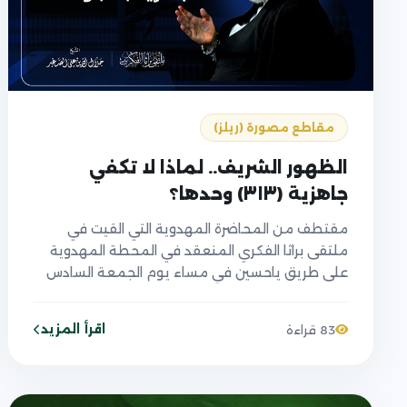
مقاطع مصورة (ريلز)
الظهور الشريف.. لماذا لا تكفي
جاهزية (٣١٣) وحدها؟
مقتطف من المحاضرة المهدوية التي القيت في
ملتقى براثا الفكري المنعقد في المحطة المهدوية
على طريق ياحسين في مساء يوم الجمعة السادس
عشر من صفر ١٤٤٨ الموافق ل٣١/ ٧/ ٢٠٢٦
اقرأ المزيد
83 قراءة