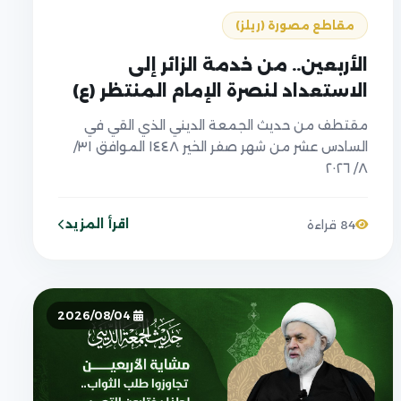
مقاطع مصورة (ريلز)
الأربعين.. من خدمة الزائر إلى
الاستعداد لنصرة الإمام المنتظر (ع)
مقتطف من حديث الجمعة الديني الذي القي في
السادس عشر من شهر صفر الخير ١٤٤٨ الموافق ٣١/
٨/ ٢٠٢٦
اقرأ المزيد
84 قراءة
2026/08/04