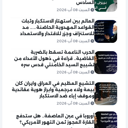
السادس
السبت 08 آب 2026
العالم بين استهتار الاستكبار وثبات
القواعد المهدوية الحاضنة…… مد
للاستنزاف وجزر للاقتدار والاستعداد
السبت 08 آب 2026
الحرب الناعمة تسقط بالضربة
القاضية.. قراءة في ذهول الأعداء من
تشييع السيد الخامنئي قدس سره
السبت 08 آب 2026
التشيع العظيم في العراق وايران كان
بيعة ولاء مرجعية وابراز هوية عقائدية
وموقف إباء ضد الاستكبار
السبت 08 آب 2026
أوروبا في عين العاصفة.. هل ستدفع
القارة العجوز ثمن التهور الأمريكي؟