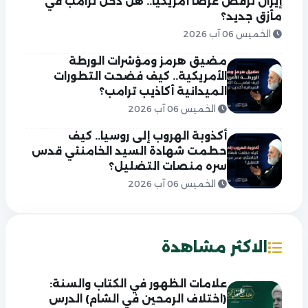
إيران ترفض عرضاً أمريكياً.. هل دخل ترامب في
مأزق جديد؟
الخميس 06 آب 2026
مضيق هرمز ومؤشرات الورطة
الأمريكية.. كيف فضحت التطورات
الميدانية أكاذيب ترامب؟
الخميس 06 آب 2026
أكذوبة الهروب إلى روسيا.. كيف
حطمت شهادة السيد الخامنئي قدس
سره منصات التضليل؟
الخميس 06 آب 2026
الاكثر مشاهدة
علامات الظهور في الكتاب والسنة:
(اختلاف الرمحين في الشام) الدرس