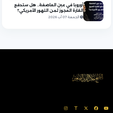
أوروبا في عين العاصفة.. هل ستدفع
القارة العجوز ثمن التهور الأمريكي؟
الجمعة 07 آب 2026