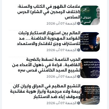
علامات الظهور في الكتاب والسنة:
(اختلاف الرمحين في الشام) الدرس
السادس
الجمعة 07 آب 2026
العالم بين استهتار الاستكبار وثبات
القواعد المهدوية الحاضنة…… مد
للاستنزاف وجزر للاقتدار والاستعداد
الجمعة 07 آب 2026
الحرب الناعمة تسقط بالضربة
القاضية.. قراءة في ذهول الأعداء من
تشييع السيد الخامنئي قدس سره
الجمعة 07 آب 2026
التشيع العظيم في العراق وايران كان
بيعة ولاء مرجعية وابراز هوية عقائدية
وموقف إباء ضد الاستكبار
الجمعة 07 آب 2026