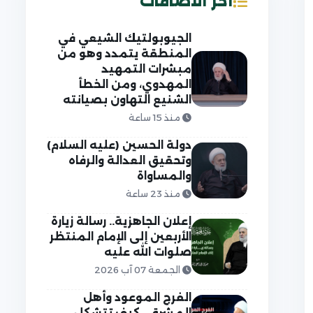
آخر الاضافات
الجيوبولتيك الشيعي في
المنطقة يتمدد وهو من
مبشرات التمهيد
المهدوي، ومن الخطأ
الشنيع التهاون بصيانته
منذ 15 ساعة
دولة الحسين (عليه السلام)
وتحقيق العدالة والرفاه
والمساواة
منذ 23 ساعة
إعلان الجاهزية.. رسالة زيارة
الأربعين إلى الإمام المنتظر
صلوات الله عليه
الجمعة 07 آب 2026
الفرج الموعود وأهل
المشرق.. كيف تتشكل