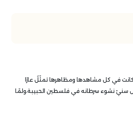
 على العدوان الصهيوني ١٦ يومًا كانت في كل مشاهدها ومظاهرها تمثّلُ عارًا
طوال سنيّ نشوء سرطانه في فلسطين الحبيبة،ولمّا