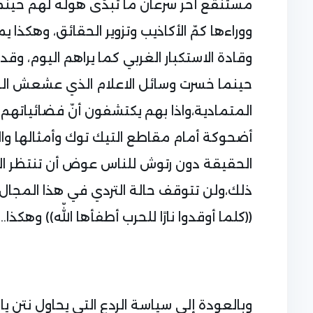
مستنقع آخر سرعان ما تبدّى هوله لهم حينما
ووراءها كمّ الأكاذيب وتزوير الحقائق، وهكذا ي
وقادة الاستكبار الغربي كما يراهم اليوم، وقد 
حينما خسرت وسائل الاعلام الذي عشعش الص
المتمادية،واذا بهم يكتشفون أنّ فضائياته
أضحوكة أمام مقاطع التيك توك وأمثالها والت
الحقيقة دون رتوش للناس عوض أن تنتظر ال
ذلك،ولن تتوقف حالة التردي في هذا المجال
((كلما أوقدوا نارًا للحرب أطفأها اللّه)) وهكذا…
وبالعودة إلى سياسة الردع التي يحاول نتن ي