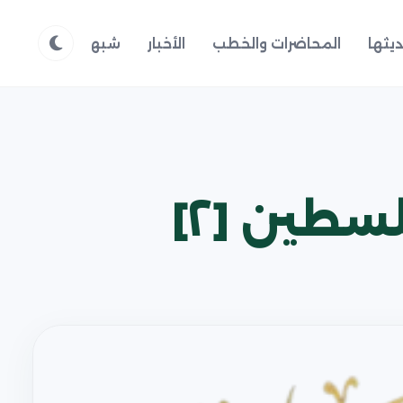
يثها
المحاضرات والخطب
الأخبار
شبهات وردود
م
سطين [٢]