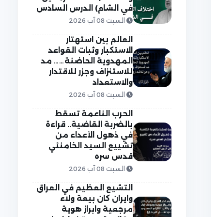
في الشام) الدرس السادس
السبت 08 آب 2026
العالم بين استهتار
الاستكبار وثبات القواعد
المهدوية الحاضنة…… مد
للاستنزاف وجزر للاقتدار
والاستعداد
السبت 08 آب 2026
الحرب الناعمة تسقط
بالضربة القاضية.. قراءة
في ذهول الأعداء من
تشييع السيد الخامنئي
قدس سره
السبت 08 آب 2026
التشيع العظيم في العراق
وايران كان بيعة ولاء
مرجعية وابراز هوية