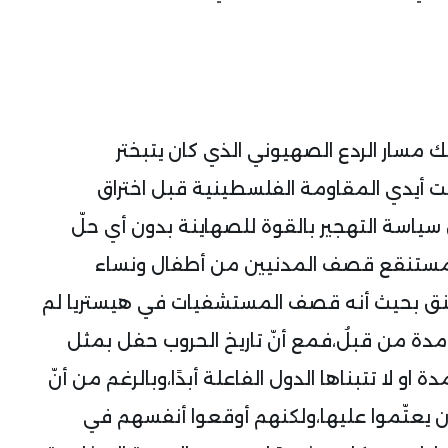
مسار الردع الصهيوني الذي كان يتبختر
تحت أيدي المقاومة الفلسطينية قبل اختراق
ياسة التهجير بالقوة للصهاينة بدون أي حلّ
ي مستنقع قصف المدنيين من أطفال ونساء
الحنق بحيث أنه قصف المستشفيات في هيستريا لم
مدة من قبلُ،فمع أنّ تاريخ الحروب حفل بمثل
او لا تتبناها الدول الفاعلة أبدًا،وبالرغم من أنّ
 أن يعتّموا عليها،ولكنهم أوقعوا أنفسهم في