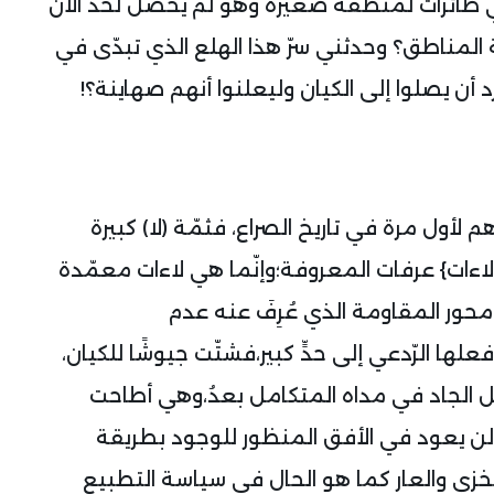
تي طائرات لمنطقة صغيرة وهو لم يحصل لحد الان
لمناطق؟ وحدثني سرّ هذا الهلع الذي تبدّى في
أن يصلوا إلى الكيان وليعلنوا أنهم صهاينة؟!
أول مرة في تاريخ الصراع، فثمّة (لا) كبيرة
اءات} عرفات المعروفة؛وإنّما هي لاءات معمّدة
محور المقاومة الذي عُرِفَ عنه عدم
لها الرّدعي إلى حدٍّ كبير،فشتّت جيوشًا للكيان،
مل الجاد في مداه المتكامل بعدُ،وهي أطاحت
لن يعود في الأفق المنظور للوجود بطريقة
الخزي والعار كما هو الحال في سياسة التطبيع