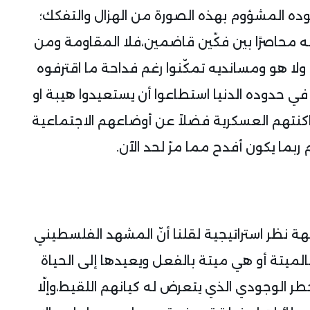
ده المشؤوم بهذه الصورة من الهزال والتفكك؛
سه محاصرًا بين فكّين قاضمين،فلا المقاومة ومن
لا هو ومسانديه تمكّنوا رغم فداحة ما اقترفوه
في حدوده الدنيا استطاعوا أن يستعيدوا هيبة او
 ماكنتهم العسكرية فضلاً عن أوضاعهم الاجتماعية
 ربما يكون أفدح مما مرّ لحد الآن.
هة نظر استراتيجية لقلنا أنّ المشهد الفلسطيني
لميتة أو هي ميتة بالفعل ويعيدها إلى الحياة
 الوجودي الذي يتعرض له كيانهم اللقيط،وإلّا