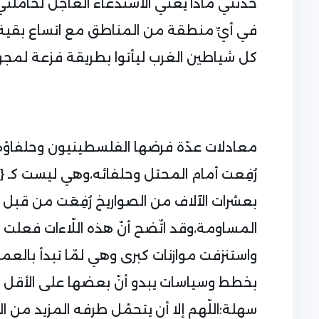
حدّثني ماذا يعني الاستدعاء العاجل لحامل
في أيِّ منطقة من المناطق مع اتساع بقية ا
كل شياطين الغرب ليأتوا بطريقة فزعة لمجرد 
معادلات عدّة فرضها الفلسطينيون وحلفاؤهم ل
رُفِعت أمام المحتل وحلفائه،وهي ليست كـ {ل
بعشرات الآلاف من الصواريخ رُفِعَت من قبل 
المساومة،وقد اتّضح أنّ هذه اللّاءات فعلت فع
واستنزفت موازنات كبرى وهي لمّا تبدأ بالع
بخطط وسياسات يبدو أنّ بعضها على الأقل 
سهلة؛اللّهم إلا أن يتحمّل طرفه المزيد من 