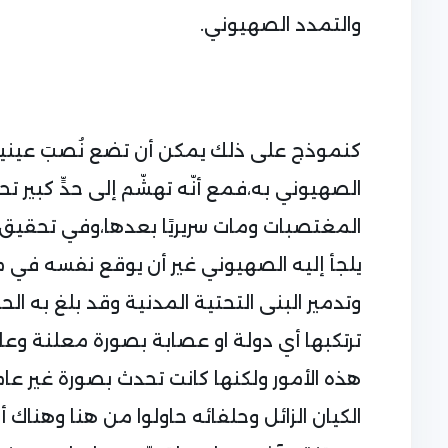
والتمدد الصهيوني.
كنموذج على ذلك يمكن أن تضع نُصبَ عينيك 
الصهيوني به،فمع أنّه تهشّم إلى حدٍّ كبير 
المغتصبات ومات سريريًا بعدها،وفي تحقيق س
يلجأ إليه الصهيوني غير أن يوقع نفسه ف
وتدمير البنى التحتية المدنية وقد بلغ به 
ترتكبها أي دولة او عصابة بصورة معلنة وعا
هذه الأمور ولكنها كانت تحدث بصورة غير عامدة 
الكيان الزائل وحلفائه حاولوا من هنا وهناك