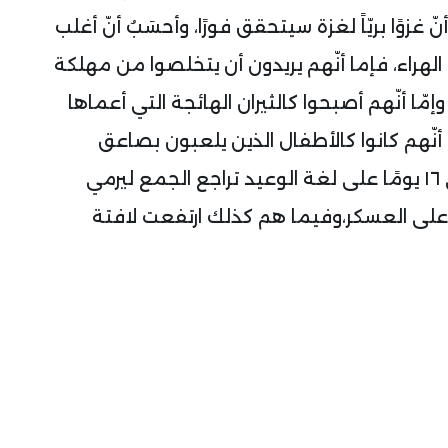
زوًا بريّاً لغزة سيتحقق فورًا، وأحسَبُ أنّ أغلب
لهراء، فإما أنّهم يريدون أن يتخلصوا من مهلكة
إمّا أنّهم أصبحوا كالثيران الهائجة التي أعماها
نّهم كانوا كالأطفال الذين يلعبون بصاعق
لقنبلة كبيرة وهم لا يعرفون، وها بعد مضي ١٦ يومًا على لغة الوعيد تراجع الجمع ليرمي
على العسكر،وفيما هم كذلك ارتفعت لافتة