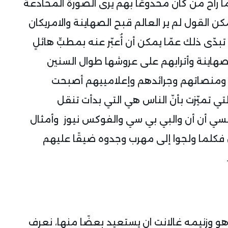
 راح من كان مخدوعًا بهم يرى الصورة المخادعة
مكن القول لم ير العالم قبح الصهاينة والامريكان
تبدّى ذلك عمّا يمكن أن أُعبّر عنه بمطبٍّ هائلٍ
هاينة وأترابهم على عروشها طوال السنين
م ومنصاتهم وجرائدهم وإعلامييهم أصبحت
ي تميّزت بأنّ الناس هي التي بدأت تنقل
سي أن أن والبي بي سي والفوكس نيوز
وأمثال
 فكلما ولجوا إلى مهرب وجدوه ضيقًا عليهم
اهو وزنيمه غالانت ان يستعيد بعضًا منها، نعرف