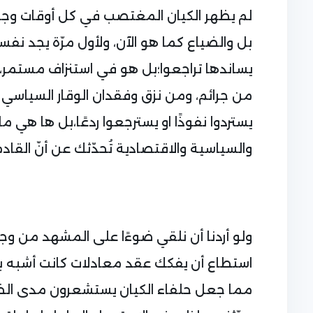
لم يظهر الكيان المغتصب في كل أوقات وجو
بل والضياع كما هو الآن، ولأول مرّة يجد نف
يساندها تراجعوا؛بل هو في استنزاف مستمر، و
من جرائم، ومن نزق وفقدان الوقار السياسي 
يستردوا نفوذًا او يسترجعوا ردعًا،بل ها هي
والسياسية والاقتصادية تُحدّثك عن أنّ القادم
ولو أردنا أن نلقي ضوءًا على المشهد من وج
استطاع أن يفكك عقد معادلات كانت أشبه با
مما جعل حلفاء الكيان يستشعرون مدى الخطر