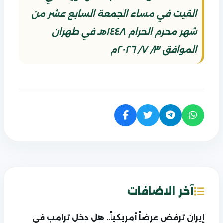
القيت في مساء الجمعة السابع عشر من
شهر محرم الحرام ١٤٤٨هـ في طهران
الموافق ٣/ ٧/ ٢٠٢٦م
آخر الاضافات
إيران ترفض عرضاً أمريكياً.. هل دخل ترامب في