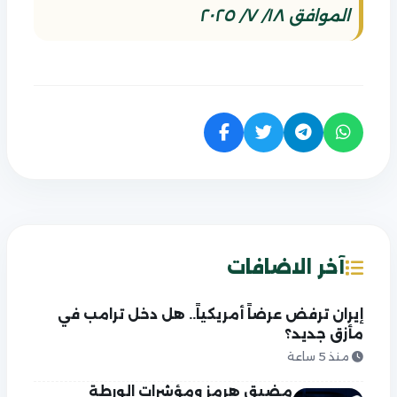
الموافق ١٨/ ٧/ ٢٠٢٥
آخر الاضافات
إيران ترفض عرضاً أمريكياً.. هل دخل ترامب في
مأزق جديد؟
منذ 5 ساعة
مضيق هرمز ومؤشرات الورطة