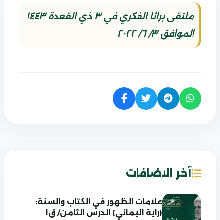
ملتقى براثا الفكري في ٣ ذي القعدة ١٤٤٣
الموافق ٣/ ٦/ ٢٠٢٢
آخر الاضافات
علامات الظهور في الكتاب والسنة:
(راية اليماني) الدرس الثامن/ ق١