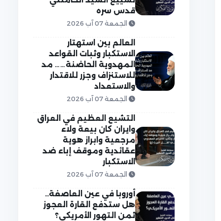
قدس سره
الجمعة 07 آب 2026
العالم بين استهتار
الاستكبار وثبات القواعد
المهدوية الحاضنة…… مد
للاستنزاف وجزر للاقتدار
والاستعداد
الجمعة 07 آب 2026
التشيع العظيم في العراق
وايران كان بيعة ولاء
مرجعية وابراز هوية
عقائدية وموقف إباء ضد
الاستكبار
الجمعة 07 آب 2026
أوروبا في عين العاصفة..
هل ستدفع القارة العجوز
ثمن التهور الأمريكي؟