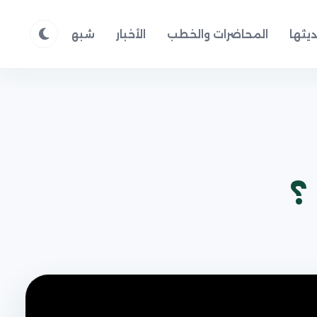
يثها
المحاضرات والخطب
الأخبار
شبهات وردود
م
؟