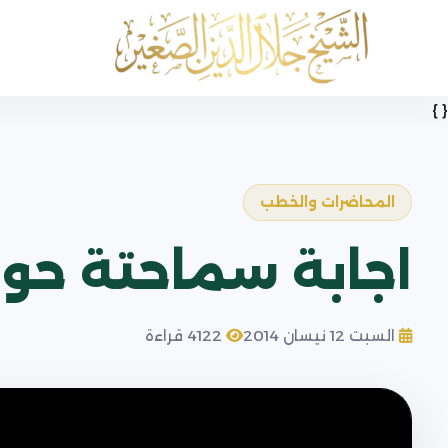
{ }
المحاضرات والخطب
اجابة سماحتة حو
السبت 12 نيسان 2014
4122 قراءة