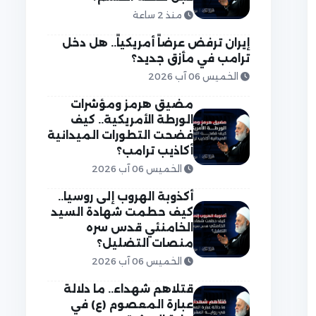
منذ 2 ساعة
إيران ترفض عرضاً أمريكياً.. هل دخل
ترامب في مأزق جديد؟
الخميس 06 آب 2026
مضيق هرمز ومؤشرات
الورطة الأمريكية.. كيف
فضحت التطورات الميدانية
أكاذيب ترامب؟
الخميس 06 آب 2026
أكذوبة الهروب إلى روسيا..
كيف حطمت شهادة السيد
الخامنئي قدس سره
منصات التضليل؟
الخميس 06 آب 2026
قتلاهم شهداء.. ما دلالة
عبارة المعصوم (ع) في