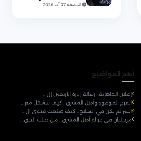
الجمعة 07 آب 2026
أهم المواضيع
إعلان الجاهزية.. رسالة زيارة الأربعين إل...
الفرج الموعود وأهل المشرق.. كيف تتشكل مع...
السر لم يكن في السلاح.. كيف صنعت فتوى ال...
مرحلتان في حراك أهل المشرق.. من طلب الحق...