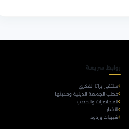
روابط سريعة
ملتقى براثا الفكري
خطب الجمعة الدينية وحديثها
المحاضرات والخطب
الأخبار
شبهات وردود