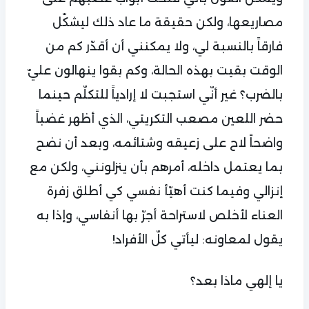
مصاريعها، ولكن حقيقة ما عاد ذلك ليشكّل
فارقاً بالنسبة لي، ولا يمكنني أن أقدّر كم من
الوقت بقيت بهذه الحالة، وكم بقوا ينهالون عليّ
بالضرب؟ غير أنّي استجبت لا إرادياً للتكلّم حينما
حضر اللعين مصعب التكريتي، الذي أظهر غضباً
واضحاً لاح على زعيقه وشتائمه، وبعد أن نضح
بما يعتمل داخله، أمرهم بأن ينزلونني، ولكن مع
إنزالي وفيما كنت أهيّأ نفسي كي أطلق زفرة
العناء لأخلص لاستراحة أجرّ بها أنفاسي، وإذا به
يقول لمعاونه: ليأتي كلّ الأفراد!
يا إلهي ماذا بعد؟