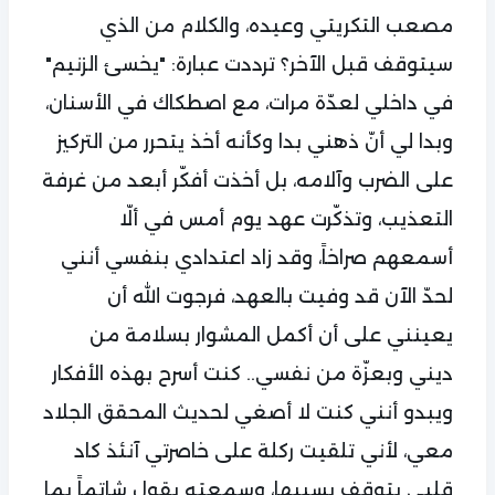
مصعب التكريتي وعيده، والكلام من الذي
سيتوقف قبل الآخر؟ ترددت عبارة: "يخسئ الزنيم"
في داخلي لعدّة مرات، مع اصطكاك في الأسنان،
وبدا لي أنّ ذهني بدا وكأنه أخذ يتحرر من التركيز
على الضرب وآلامه، بل أخذت أفكّر أبعد من غرفة
التعذيب، وتذكّرت عهد يوم أمس في ألّا
أسمعهم صراخاً، وقد زاد اعتدادي بنفسي أنني
لحدّ الآن قد وفيت بالعهد، فرجوت الله أن
يعينني على أن أكمل المشوار بسلامة من
ديني وبعزّة من نفسي.. كنت أسرح بهذه الأفكار
ويبدو أنني كنت لا أصغي لحديث المحقق الجلاد
معي، لأني تلقيت ركلة على خاصرتي آنئذ كاد
قلبي يتوقف بسببها، وسمعته يقول شاتماً بما