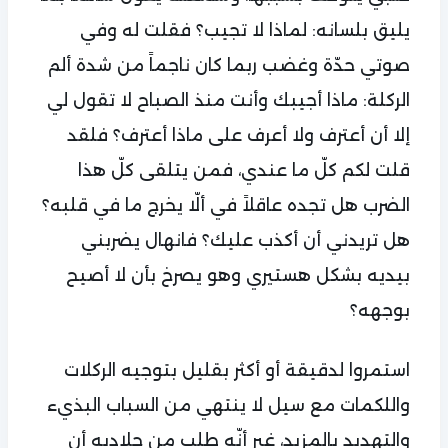
يليق بلسانه: لماذا لا تجيب؟ فقلت له وفي
صوتي حدّة وغضب ربما كان ناجماً من شدة ألم
الركلة: ماذا أجيبك وأنت منذ الصباح لا تقول لي
إلا أن أعترف ولا أعرف على ماذا أعترف؟ فلقد
قلت لكم كلّ ما عندي، فمن يتلقى كلّ هذا
الضرب هل تجده عاقلاً في ألّا يخرج ما في قلبه؟
هل تريدني أن أكذب عليك؟ فانهال يضربني
بيديه بشكل هستيري وهو يصرخ بأن لا أصيح
بوجهه؟
استمروا لدقيقة أو أكثر بقليل بتوجيه الركلات
واللكمات مع سيل لا ينتهي من السباب البذيء
والتهديد بالمزيد، غير أنّه طلب من جلاديه أن