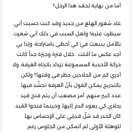
أما من نهاية لحقد هذا الرجل؟
عاد شعور الهلع من جديد وقد كنت حسبت أني
سيطرت عليه! ولعل السبب في ذلك أني شعرت
بالأمل ينبعث فيّ كي أحظى باستراحة، وإذا بي
أجد عكس ما أمّلت.. خلال فترة وجيزة جداً كانت
حركة الأحذية المسموعة تزداد باتجاه الغرفة، ولا
أدري كم من الجلادين حظر في وقتها؟ ولكن
بالتدريج يمكن القول بأنّ الغرفة تحشّد فيها
عدد كبير منهم، أمر مصعب أن يتم فتح قيد
رجلاي كي يعود الدم إليها، وحينما فتحوا القيد
كان الخدر قد شلّ قدرتي على الإحساس بها،
للوهلة الأولى لم أتمكن من الجلوس رغم