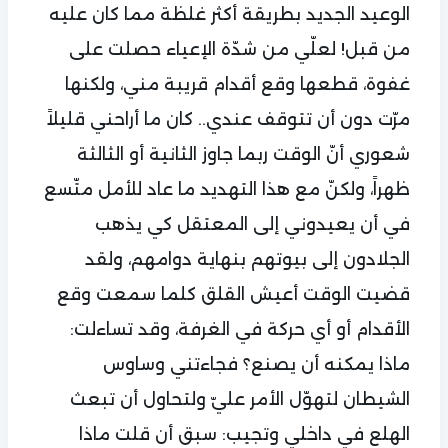
الوعيد الجديد بطريقة أكثر غلظة مما كان عليه
من قبل! لعلّي من شدّة الإعياء حصلت على
غفوة، قطعها وقع أقدام قريبة مني، ولكنها
مرّت دون أن تتوقف عندي.. كان ما أراحني قليلاً
شعوري أنّ الوقت ربما جاوز الثانية أو الثالثة
ظهراً، ولكنّ مع هذا التهديد ما عاد للأمل متّسع
في أن يعيدوني إلى المعتقل كي يذهب
الجلادون إلى بيوتهم بنهاية دوامهم، ولقد
قضيت الوقت أعيش القلق كلما سمعت وقع
الأقدام أو أي حركة في الغرفة، وقد تساءلت:
ماذا يمكنه أن يصنع؟ فجاءتني وساوس
الشيطان لتهوّل الأمر عليّ ولتحاول أن تبعث
الهلع في داخلي وتجيب: سبق أن قلت ماذا