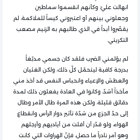
انهالت عليّ، وكأنهم انقسموا سماطين
وجعلوني بينهم أو اعتبروني كيساً للملاكمة، لم
يقصّروا أبداً في الذي طالبهم به الزنيم مصعب
التكريتي.
لم يؤلمني الضرب فلقد كان جسمي مدبّغاً
بدرجة كافية ليتحمّل كلّ ذلك، ولكن الغثيان
والعطش والإعياء وانحباس النفس قد أخذ مني
مأخذاً أشدّ، وكانوا في العادة يفعلون ذلك لمدة
دقائق قليلة، ولكن هذه المرة طال الأمر وطال
إلى حدّ الجزع من شدّة تأثير دوار الرأس وانقطاع
الهواء، ولو قدّر أن أفلت من أياديهم وأرجلهم
وهو أمر نادراً ما حصل، فإنّ الهراوات التي كانت