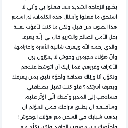
يظهر انزعاجه الشديد مما فعلوا بي وأني لا
أستحق ما فعلوا وأمثال هذه الكلمات، لم أسمع
هذا الصوت من قبل، ولكن ما كنت لأفوّت لعبة
رجل الأمن الصالح والشرير، قال لي: إنّه يعرف
والدي رحمه الله ويعرف شأنية الأسرة واحترامها،
وأنّ هؤلاء مجرمين وحوش لا يميّزون بين
الأشراف وغيرهم، فما رأيك أن أتوسّط عندهم
ونكوّن أنا وإيّاك صداقة وأخوّة تليق بمن يعرفك
ويعرف أسرتكم؟ فلو كنت تقبل بصداقتي
فسأذهب إلى المدير وأعدك أنّي أؤثّر عليه،
وسأقنعه أن يطلق سراحك، فمن المؤلم أن
يذهب شبابك في السجن مع هؤلاء الوحوش!
وأخلّصك من مصعب الحاقد! ولكن تكلّم معي