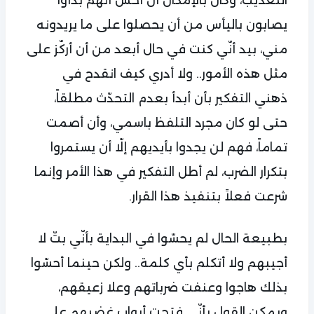
التعذيب، وكان بالإمكان أن أحسّ أنهم بدأوا
يصابون باليأس من أن يحصلوا على ما يريدونه
مني، بيد أنّي كنت في حال أبعد من أن أركّز على
مثل هذه الأمور.. ولا أدري كيف انقدح في
ذهني التفكير بأن أبدأ بعدم التحدّث مطلقاً،
حتى لو كان مجرد التلفظ باسمي، وأن أصمت
تماماً، فهم لن يجدوا بأيديهم إلّا أن يستمروا
بتكرار الضرب، لم أطل التفكير في هذا الأمر وإنما
شرعت فعلاً بتنفيذ هذا القرار.
بطبيعة الحال لم يحسّوا في البداية بأنّي بتّ لا
أجيبهم ولا أتكلم بأي كلمة.. ولكن حينما أحسّوا
بذلك هاجوا وعنفت ضرباتهم وعلا زعيقهم،
ويمكن القول بأنّي فتحت أبواب غضبهم على