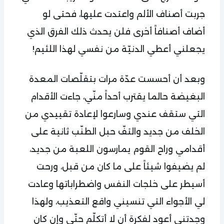
جربت أصناف الألم واعتدت عليها، فحتى لو
أضاف أصنافاً أخرى فلن يحدث ذلك الفرق الذي
يجعلني أعطي الدنيّة من نفسي لهذا اللئيم!
وبعد أن أحسست عدّة مرات بتقلّصات المعدة
البغيضة حالما يقترب أحداً منّي، جاءت الأقدام
التي ستقف عندي وسارعوا لإعادة تقييدي من
الخلف من جديد والتفّ حبل الطنّب ثانية على
أقدامي وراح القوم يمارسون اللعبة من جديد،
لم يضيفوا شيئاً على ما كان من قبل، ورحت
أسيطر على خلجات النفس واضطراباتها وعادت
لي الأجواء التي تنسيني واقع التعذيب، ولهذا
وجدتني أعود لفكرة أن لا أتكلّم حتّى وإن كان