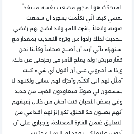
المتحدّث هو المجرم مصعب نفسه، منتقداً
نفسي كيف أنّي تكلّمت بمجرد أن سمعت
صوته، وفعلاً باشرت الأمر، وقد اتضح لهم رفضي
للحديث لذلك زادوا من وتيرة التعذيب بمقدار مع
استهزاء بأنّي أريد أن أصبح صحابياً وكأننا نحن
كفّار قريش! ولم يفلح الأمر في زحزحتي عن ذلك،
وإذا ما أجبروني على أن أقول أي شيء كنت
أمثّل لهم أني أتكلّم وأحرّك لهم لساني ولكنهم لا
يسمعون لي صوتاً، فيعاودون الضرب من جديد
وفي بعض الأحيان كنت أحسّ من خلال زعيقهم
أنهم يصلون حدّ الحنق، تكرر إنزالهم أقدامي من
التعليق ضمن الفترة المعتادة، وإجباري على أن
أدوس عليها كي يعود لها الدم المحتبس،