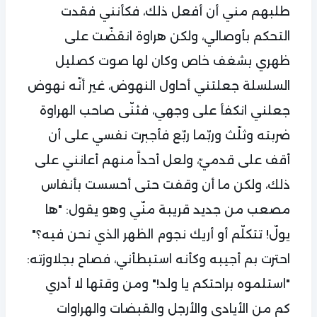
طلبهم مني أن أفعل ذلك، فكأنني فقدت
التحكم بأوصالي، ولكن هراوة انقضّت على
ظهري بشغف خاص وكان لها صوت كصليل
السلسلة جعلتني أحاول النهوض، غير أنّه نهوض
جعلني انكفأ على وجهي، فثنّى صاحب الهراوة
ضربته وثلّث وربّما ربّع فأجبرت نفسي على أن
أقف على قدميّ، ولعل أحداً منهم أعانني على
ذلك، ولكن ما أن وقفت حتى أحسست بأنفاس
مصعب من جديد قريبة منّي وهو يقول: "ها
يولّ! تتكلّم أو أريك نجوم الظهر الذي نحن فيه؟"
احترت بم أجيبه وكأنه استبطأني، فصاح بجلاوزته:
"استلموه براحتكم يا ولد!" ومن وقتها لا أدري
كم من الأيادي والأرجل والقبضات والهراوات