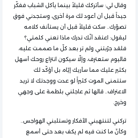
وقال لي: سأتركك قليلاً بينما يأكل الشباب ففكّر
جيداً قبل أن أعود لك مرة أخرى، وستجدني فوق
تصوّرك.. سكت قليلاً قبل أن يستأنف كلامه
ليقول: اعتقد أنّك تدرك ماذا تعني كلمتي؟
فلقد جرّبتني ولم تر بعد كلّ ما صممت عليه،
فاليوم ستعترف، وإلّا سيكون انتزاع روحك أسهل
بكثير عليك مما سأريك إيّاه، بل أؤكّد لك
ستتمنى الموت كثيراً لو عدت ووجدتك لا تريد
الاعتراف.. قالها ثم عاجلني بلطمة على وجهي
وخرج.
تركني لتنتهبني الأفكار وتستلبني الهواجس..
وكأنّ ما كنت فيه لم يكف بعد حتى أسمع