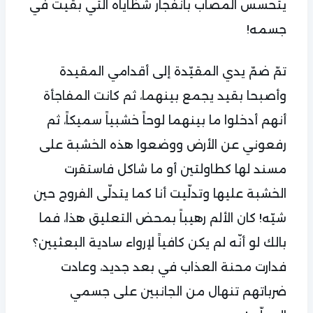
يتحسس المصاب بانفجار شظاياه التي بقيت في
جسمه!
تمّ ضمّ يدي المقيّدة إلى أقدامي المقيدة
وأصبحا بقيد يجمع بينهما، ثم كانت المفاجأة
أنهم أدخلوا ما بينهما لوحاً خشبياً سميكاً، ثم
رفعوني عن الأرض ووضعوا هذه الخشبة على
مسند لها كطاولتين أو ما شاكل فاستقرت
الخشبة عليها وتدلّيت أنا كما يتدلّى الفروج حين
شيّه! كان الألم رهيباً بمحض التعليق هذا، فما
بالك لو أنّه لم يكن كافياً لإرواء سادية البعثيين؟
فدارت محنة العذاب في بعد جديد، وعادت
ضرباتهم تنهال من الجانبين على جسمي