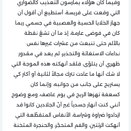
وفيما كان هؤلاء يمارسون التعذيب كالضواري
التي وقعت على فريسة، أستطيع أن أقول أن
جهاز الخلايا الحسية والعصبية في جسمي ربما
كان في فوضى عارمة، إذ ما أن تشعّ نقطة
بالألم حتى تنبعث من عشرات غيرها نفس
نداءات الاستغاثة والتحذير، لم يعد في مقدور
ظهري أن يتلوّى، فلقد أنهكته هذه الموجة التي
لا شك أنها ما عادت تترك مجالاً لثانية أو أكثر كي
يستريح على جانب من جوانبه، وإنما كان
كسعفة تهزها الريح في يوم عاصف، ومع وضوح
أنني كنت أنهار جسدياً غير أنّ الجلادين كانوا قد
ازدادوا ضراوة وشراسة، الأنفاس المتقطّعة التي
أنهكت الرئتين، والفم المتحجّر، والحنجرة المثخنة