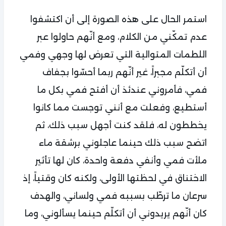
استمر الحال على هذه الصورة إلى أن اكتشفوا
عدم تمكّني من الكلام، ومع أنّهم حاولوا عبر
اللطمات المتوالية التي تعرض لها وجهي وفمي
أن أتكلّم مجبراً، غير أنّهم ربما أحسّوا بجفاف
فمي، فأمروني عندئذ أن أفتح فمي بكل ما
أستطيع، وفعلت مع أنني توجست مما كانوا
يخططون له، فلقد كنت أجهل سبب ذلك، ثم
اتضح سبب ذلك حينما عاجلوني برشقة ماء
ملأت فمي وأنفي دفعة واحدة، كان لها تأثير
الاختناق في لحظتها الأولى، ولكنه كان وقتياً، إذ
سرعان ما ترطّب بسببه فمي ولساني، والهدف
كان أنّهم يريدوني أن أتكلّم حينما يسألوني، وما