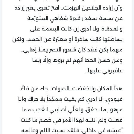
وأن إرادة الجلادين انهزمت.. افترّ ثغري بغير إرادة
عن بسمة بمقدار قدرة شفاهي المتورّمة
والمدمّاة، ولا أدري إن كانت البسمة على
بساطتها كانت ساخرة أو معبّرة عن الحمد.. ولكن
مهما يكن فقد كان شعور النصر يملأ إهابي..
ومن حسن الحظ أنهم لم يروها وإلّا ربما
عاقبوني عليها..
هدأ المكان وانخفضت الأصوات.. جاء من فكّ
قيودي.. لا أدري كم بقيت ممدّداً بلا حراك وأنا
مزهو بما تحقق، ولعلّي أصابني العُجب مما
فعلت ولم انتبه لهذا الأمر في خضم ما كنت
أعيشه في داخلي، فلقد نسيت الألم وعالمه