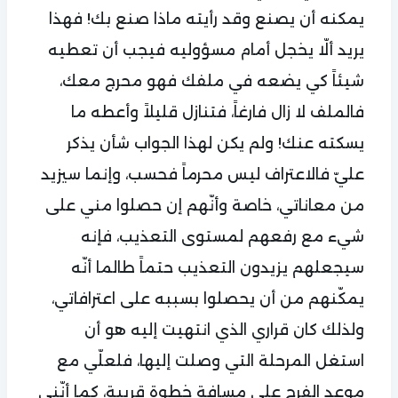
يمكنه أن يصنع وقد رأيته ماذا صنع بك! فهذا
يريد ألّا يخجل أمام مسؤوليه فيجب أن تعطيه
شيئاً كي يضعه في ملفك فهو محرج معك،
فالملف لا زال فارغاً، فتنازل قليلاً وأعطه ما
يسكته عنك! ولم يكن لهذا الجواب شأن يذكر
عليّ فالاعتراف ليس محرماً فحسب، وإنما سيزيد
من معاناتي، خاصة وأنّهم إن حصلوا مني على
شيء مع رفعهم لمستوى التعذيب، فإنه
سيجعلهم يزيدون التعذيب حتماً طالما أنّه
يمكّنهم من أن يحصلوا بسببه على اعترافاتي،
ولذلك كان قراري الذي انتهيت إليه هو أن
استغل المرحلة التي وصلت إليها، فلعلّي مع
موعد الفرج على مسافة خطوة قريبة، كما أنّني