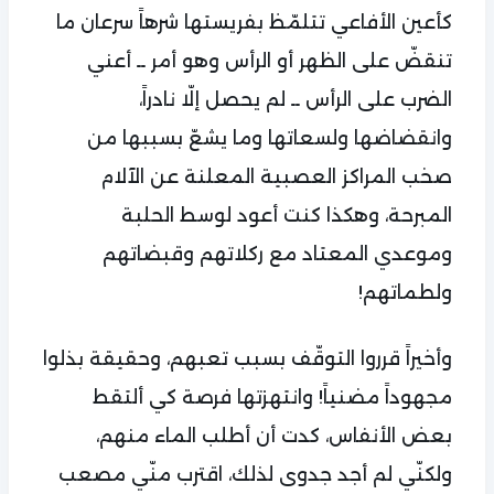
كأعين الأفاعي تتلمّظ بفريستها شرهاً سرعان ما
تنقضّ على الظهر أو الرأس وهو أمر ــ أعني
الضرب على الرأس ــ لم يحصل إلّا نادراً،
وانقضاضها ولسعاتها وما يشعّ بسببها من
صخب المراكز العصبية المعلنة عن الآلام
المبرحة، وهكذا كنت أعود لوسط الحلبة
وموعدي المعتاد مع ركلاتهم وقبضاتهم
ولطماتهم!
وأخيراً قرروا التوقّف بسبب تعبهم، وحقيقة بذلوا
مجهوداً مضنياً! وانتهزتها فرصة كي ألتقط
بعض الأنفاس، كدت أن أطلب الماء منهم،
ولكنّي لم أجد جدوى لذلك، اقترب منّي مصعب