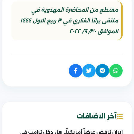
مقتطع من المحاضرة المهدوية في
ملتقى براثا الفكري في ٣ ربيع الاول ١٤٤٤
الموافق ٣٠/ ٩/ ٢٠٢٢
آخر الاضافات
إيران ترفض عرضاً أمريكياً.. هل دخل ترامب في