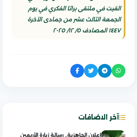
القيت في ملتقى براثا الفكري في يوم
الجمعة الثالث عشر من جمادى الآخرة
١٤٤٧ المصادف ٥/ ١٢/ ٢٠٢٥
آخر الاضافات
إعلان الجاهزية.. رسالة زيارة الأربعين