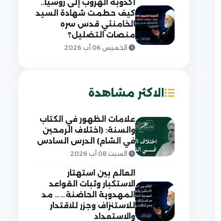
أكذوبة الهروب إلى روسيا..
كيف حطمت شهادة السيد
الخامنئي قدس سره
منصات التضليل؟
الخميس 06 آب 2026
الاكثر مشاهدة
علامات الظهور في الكتاب
والسنة: (اختلاف الرمحين
في الشام) الدرس السادس
السبت 08 آب 2026
العالم بين استهتار
الاستكبار وثبات القواعد
المهدوية الحاضنة…… مد
للاستنزاف وجزر للاقتدار
والاستعداد