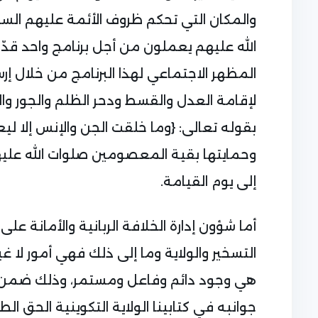
والمكان التي تحكم ظروف الأئمة عليهم السلا
الله عليهم يعملون من أجل برنامج واحد قدّر
المظهر الاجتماعي لهذا البرنامج من خلال إرس
لإقامة العدل والقسط ودحر الظلم والجور وا
بقوله تعالى: {وما خلقت الجن والإنس إلا ل
وحمايتها بقية المعصومين صلوات الله عليه
إلى يوم القيامة.
أما شؤون إدارة الخلافة الربانية والأمانة ع
التسخير والولاية وما إلى ذلك فهي أمور لا غ
هي وجود دائم وفاعل ومستمر، وذلك ضمن 
جوانبه في كتابينا الولاية التكوينية الحق ال