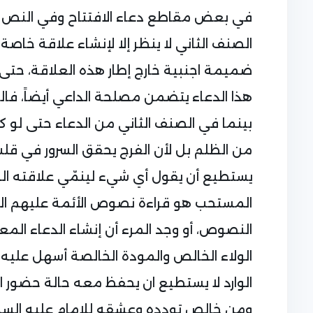
في بعض مقاطع دعاء الافتتاح وفي النص الو
الصنف الثاني لا ينظر إلا لإنشاء علاقة خاصة
ضميمة اجنبية خارج إطار هذه العلاقة، حتى ل
هذا الدعاء يتضمن مصلحة الداعي أيضاً، فال
بينما في الصنف الثاني من الدعاء حتى لو كا
من الظلم بل لأن الفرج يحقق السرور في قلب 
يستطيع أن يقول أي شيء لينمّي علاقته الخا
المستحب هو قراءة نصوص الأئمة عليهم الس
النصوص، أو وجد المرء أن إنشاء الدعاء المعب
الولاء الخالص والمودة الخالصة أسهل عليه م
الوارد لا يستطيع ان يحفظ معه حالة حضور ال
ومن خالص تودده وعشقه للإمام عليه السل