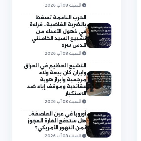
السبت 08 آب 2026
الحرب الناعمة تسقط
بالضربة القاضية.. قراءة
في ذهول الأعداء من
تشييع السيد الخامنئي
قدس سره
السبت 08 آب 2026
التشيع العظيم في العراق
وايران كان بيعة ولاء
مرجعية وابراز هوية
عقائدية وموقف إباء ضد
الاستكبار
السبت 08 آب 2026
أوروبا في عين العاصفة..
هل ستدفع القارة العجوز
ثمن التهور الأمريكي؟
السبت 08 آب 2026