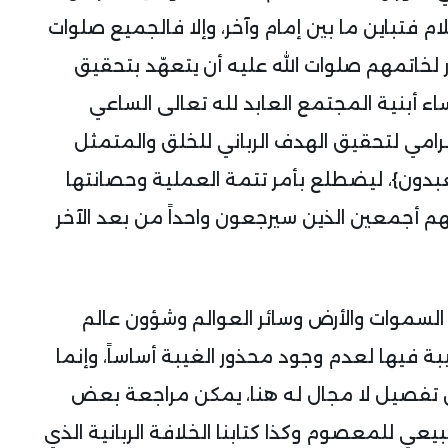
م فتباين ما بين إمام وآخر، وإلا فالجميع صلوات
 لخاتمهم صلوات الله عليه أن يتعهّد بتحقيق
اء أبنية المجتمع العابد لله تعالى الساعي
لرامي لتحقيق الهدف الرباني للخلق والمتمثل
يعبدون}، ليضطلع بأمر تتمة العملية وحصانتها
م أجمعين الذين سيرجعون واحداً من بعد الآخر
لى السموات والأرض وسائر العوالم وشؤون عالم
يبة فيها لعدم وجود محذور الغيبة أساساً، وإنما
تفصيل لا مجال له هنا، يمكن مراجعة بعض
طبيعي للمعصوم وكذا كتابنا الخلافة الربانية الذي