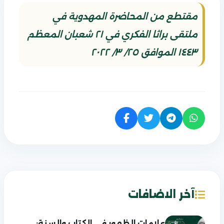
مقتطع من المحاضرة المهدوية في
ملتقى براثا الفكري في ٢١ شعبان المعظم
١٤٤٣ الموافق ٢٥/ ٣/ ٢٠٢٢
آخر الاضافات
علامات الظهور في الكتاب والسنة: