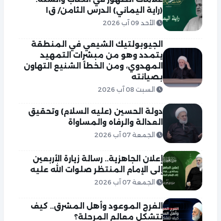
(راية اليماني) الدرس الثامن/ ق١
الأحد 09 آب 2026
الجيوبولتيك الشيعي في المنطقة
يتمدد وهو من مبشرات التمهيد
المهدوي، ومن الخطأ الشنيع التهاون
بصيانته
السبت 08 آب 2026
دولة الحسين (عليه السلام) وتحقيق
العدالة والرفاه والمساواة
الجمعة 07 آب 2026
إعلان الجاهزية.. رسالة زيارة الأربعين
إلى الإمام المنتظر صلوات الله عليه
الجمعة 07 آب 2026
الفرج الموعود وأهل المشرق.. كيف
تتشكل معالم المرحلة؟