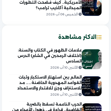
الأمريكية.. كيف فضحت التطورات
الميدانية أكاذيب ترامب؟
الخميس 06 آب 2026
الاكثر مشاهدة
علامات الظهور في الكتاب والسنة:
(اختلاف الرمحين في الشام) الدرس
السادس
الأثنين 10 آب 2026
العالم بين استهتار الاستكبار وثبات
القواعد المهدوية الحاضنة…… مد
للاستنزاف وجزر للاقتدار والاستعداد
الأثنين 10 آب 2026
الحرب الناعمة تسقط بالضربة
القاضية.. قراءة في ذهول الأعداء من