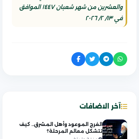
والعشرين من شهر شعبان ١٤٤٧ الموافق
في ١٣/ ٢/ ٢٠٢٦
آخر الاضافات
الفرج الموعود وأهل المشرق.. كيف
تتشكل معالم المرحلة؟