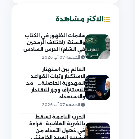
الاكثر مشاهدة
علامات الظهور في الكتاب
والسنة: (اختلاف الرمحين
في الشام) الدرس السادس
الجمعة 07 آب 2026
العالم بين استهتار
الاستكبار وثبات القواعد
المهدوية الحاضنة…… مد
للاستنزاف وجزر للاقتدار
والاستعداد
الجمعة 07 آب 2026
الحرب الناعمة تسقط
بالضربة القاضية.. قراءة
في ذهول الأعداء من
تشييع السيد الخامنئي