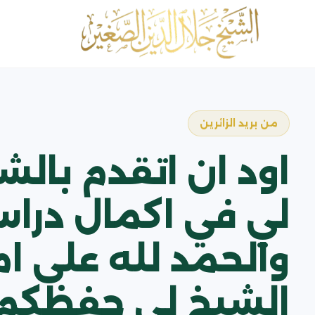
من بريد الزائرين
اود ان اتقدم بال
لي في اكمال دراس
والحمد لله على ا
الشيخ لي حفظكم ا