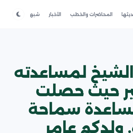
يثها
المحاضرات والخطب
الأخبار
شبهات وردود
م
 الشيخ لمساعدته
تير حيث حصلت
ومساعدة سماحة
 ولدكم عامر