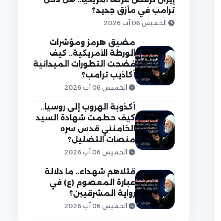
ترامب في مأزق جديد؟
الخميس 06 آب 2026
مضيق هرمز ومؤشرات
الورطة الأمريكية.. كيف
فضحت التطورات الميدانية
أكاذيب ترامب؟
الخميس 06 آب 2026
أكذوبة الهروب إلى روسيا..
كيف حطمت شهادة السيد
الخامنئي قدس سره
منصات التضليل؟
الخميس 06 آب 2026
قتلاهم شهداء.. ما دلالة
عبارة المعصوم (ع) في
رواية المشرقيين؟
الخميس 06 آب 2026