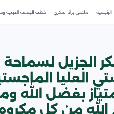
الرئيسية
ملتقى براثا الفكري
خطب الجمعة الدينية وحد
شكر الجزيل لسماحة
تي العليا الماجس
متياز بفضل الله 
لله من كل مكروه.