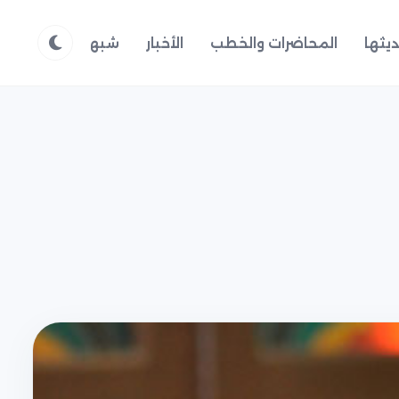
يثها
المحاضرات والخطب
الأخبار
شبهات وردود
م