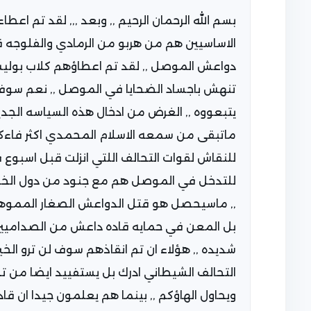
بسم الله الرحمان الرحيم ,, وبعد ,,, لقد تم 
دواعش الموصل ,, لقد تم اعطاؤهم كلاب بولي
تنهش باجساد الضحايا في الموصل ,, نعم سوف ي
يتبعووه ,, الغرض من ادخال هذه السياسه الج
ماتبقى من سمعه الاسلام المحمدي اكثر فاءكثر 
للنقاش لقوات التحالف اللتي انزلت قبل اسبوع
للتدخل في الموصل هم مع جنود من دول الخلي
,, ماسيحصل هو قتل الدواعش الصغار المموهيين 
بل المعن في حمايه قاده داعش من الصداميين
شديده ,, هؤلاء ان تم انقاذهم سوف لن ترو الخير ب
التحالف الشيطاني ادرك بل يستفييد ايضا من ت
ويحاول الهاؤكم ,, بينما هم يعلمون جيدا ان ق