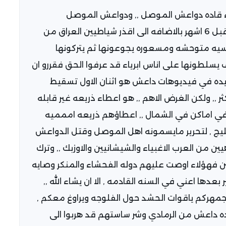
اعطاء قاده دواعش الموصل ,, ودواعش الموصل
الاساسيين هم من هربو من الرمادي والفلوجه قبل 6 اشهر بالاضافه الى اقذر شياطيين العراق من
سيه متوحشه ومسعوره يجوعونها ثم يتركونها
سلطونها على اناس ابرياء قد عرفوا الحق فقررو ان
ديده في فيديوهات داعش هو اثنان الاول تسقيط
,, ولكن الغرض الاهم ,, هو اعطاء ذريعه غير قابله
 في اماكن في الشمال ,, اعطاؤهم ذريعه اممميه
ج , لتحرير مايسمونه اهل الموصل وقتل الدواعش
من العرب الاغبياء والشيشانيين والاوزبك ,, وترك
 فهؤلاء اوصت عليهم دوله الفحشاء والمنكر وصايه
عدها اعني في السنه القادمه , الا ان يشاء الله ,,
جمهركم ياقوات الحشد حول الفلوجه ويراوغ معكم ,
اده داعش من الرمادي وشر ساستهم قد هربوا الى