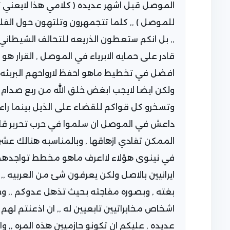
الموصل قبل اشهر عديده ( كلامي هذا لايعني ت
للموصل ) ,, كلما تتجمهرون وتلتهون حول الف
,, بل انكم ستعطون الذريعه للتحالف الشيطاني
قادر على حمايه الابرياء في الموصل , القرار هو 
افضل في تخطيط ماهو احفظ لارواحهم البريئه ا
ولكن ايضا لايجب ابغض خلق الله من ربع صدام ي
وتسخرو كل قواكم للقضاء على الذيل بينما را
داعش في الموصل ان سلموا في حرب تحرير قا
الممكن تفادي ازهاقها , وبالمناسبه هنالك ع
في نينوى هؤلاء لااعرف ماهو مخطط تواجدهم
ايرانيين بالاصل ولكن يعرفون شئ من العربيه 
بغته , وبصوره مفاجئه بحيث تذهل عدوكم ,, وحي
اشخاص مخابراتيين تابعيين له ,, ان اذعنتم لهم
عديده , عليكم ان تكونو حازميين هذه المره ,, وان