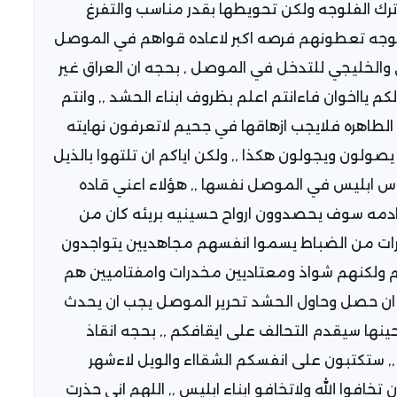
رك الفلوجه ولكن تحويطها بقدر مناسب والتفرغ
لوجه تعطونهم فرصه اكبر لاعاده قواهم في الموصل
 والخليجي للتدخل في الموصل , بحجه ان العراق غير
لكم يااخوان فاءانتم اعلم بظروف ابناء الحشد ,, وانتم
لطاهره فلايجب ازهاقها في جحيم لاتعرفون نهايته
صولون ويجولون هكذا ,, ولكن اياكم ان تلتهوا بالذيل
ءس ابليس في الموصل نفسها ,, هؤلاء اعني قاده
دمه سوف يحصدوون ارواح حسينيه بريئه كان من
شرات من الضباط يسموا انفسهم مجاهديين يتواجدون
 ولكنهم شواذ ومعتاديين مخدرات وامفتاميين هم
,, ان حصل وحاول الحشد تحرير الموصل يجب ان يحدث
نها سيقدم التحالف على ايقافكم ,, بحجه انقاذ
 ,, ستكتبون على انفسكم الشقااء والويل لاءشهر
 تخافوا الله ولاتخافو ابناء ابليس ,, اللهم اني حذرت