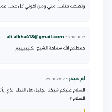
ونصحت فتقبل مني ومن اخوتي كل عمل عملناه خ
ali alkha418@gmail.com
-
2016-11-17
حفظكم الله سماحة الشيخ الكبييييييير
ام حيدر
-
2017-01-27
السلام عليكم شيخنا الجليل هل النداء الذي يأت
السلام ؟