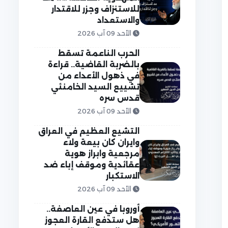
للاستنزاف وجزر للاقتدار
والاستعداد
الأحد 09 آب 2026
الحرب الناعمة تسقط
بالضربة القاضية.. قراءة
في ذهول الأعداء من
تشييع السيد الخامنئي
قدس سره
الأحد 09 آب 2026
التشيع العظيم في العراق
وايران كان بيعة ولاء
مرجعية وابراز هوية
عقائدية وموقف إباء ضد
الاستكبار
الأحد 09 آب 2026
أوروبا في عين العاصفة..
هل ستدفع القارة العجوز