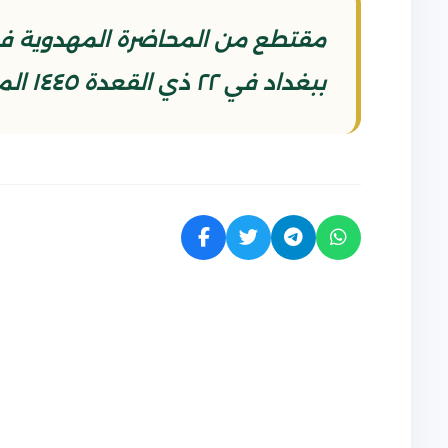
مقتطع من المحاضرة المهدوية في م
ببغداد في ٢٢ ذي القعدة ١٤٤٥ الموافق ٣١/ ٥/ ٢٠٢٤