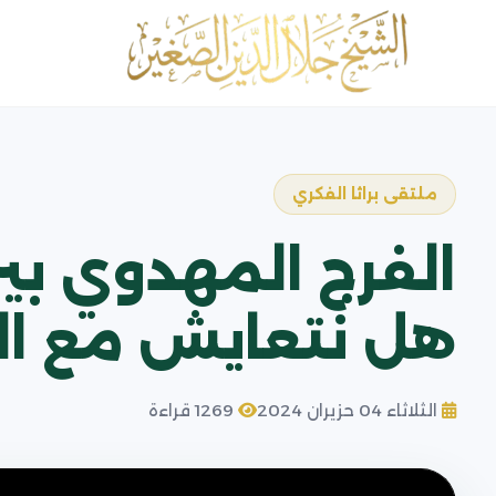
ملتقى براثا الفكري
الفرج المهدوي بي
هل نتعايش مع ال
الثلاثاء 04 حزيران 2024
1269 قراءة