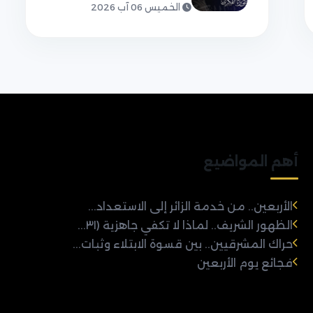
الخميس 06 آب 2026
أهم المواضيع
الأربعين.. من خدمة الزائر إلى الاستعداد...
الظهور الشريف.. لماذا لا تكفي جاهزية (٣١...
حراك المشرقيين.. بين قسوة الابتلاء وثبات...
فجائع يوم الأربعين