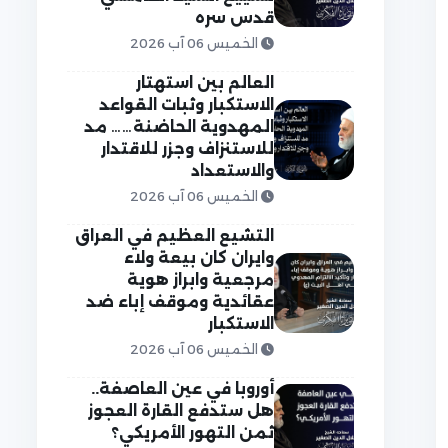
قدس سره
الخميس 06 آب 2026
العالم بين استهتار
الاستكبار وثبات القواعد
المهدوية الحاضنة…… مد
للاستنزاف وجزر للاقتدار
والاستعداد
الخميس 06 آب 2026
التشيع العظيم في العراق
وايران كان بيعة ولاء
مرجعية وابراز هوية
عقائدية وموقف إباء ضد
الاستكبار
الخميس 06 آب 2026
أوروبا في عين العاصفة..
هل ستدفع القارة العجوز
ثمن التهور الأمريكي؟