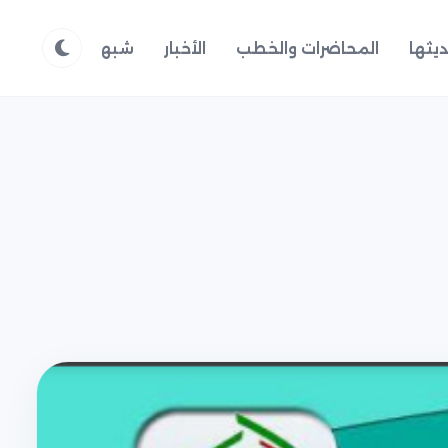
يثها
المحاضرات والخطب
الأخبار
شبهات وردود
م