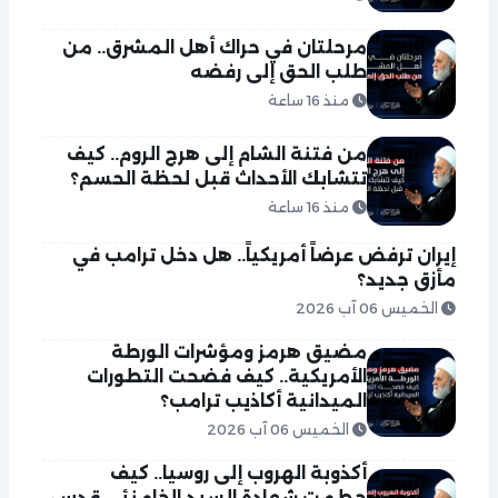
مرحلتان في حراك أهل المشرق.. من
طلب الحق إلى رفضه
منذ 16 ساعة
من فتنة الشام إلى هرج الروم.. كيف
تتشابك الأحداث قبل لحظة الحسم؟
منذ 16 ساعة
إيران ترفض عرضاً أمريكياً.. هل دخل ترامب في
مأزق جديد؟
الخميس 06 آب 2026
مضيق هرمز ومؤشرات الورطة
الأمريكية.. كيف فضحت التطورات
الميدانية أكاذيب ترامب؟
الخميس 06 آب 2026
أكذوبة الهروب إلى روسيا.. كيف
حطمت شهادة السيد الخامنئي قدس