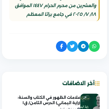
والعشرين من محرم الحرام ١٤٤٧ الموافق
١٨/ ٧/ ٢٠٢٥ في جامع براثا المعظم
آخر الاضافات
علامات الظهور في الكتاب والسنة:
(راية اليماني) الدرس الثامن/ ق١