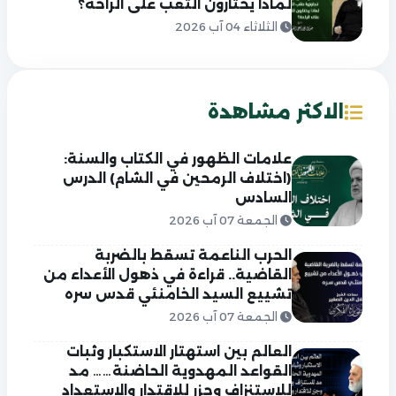
لماذا يختارون التعب على الراحة؟
الثلاثاء 04 آب 2026
الاكثر مشاهدة
علامات الظهور في الكتاب والسنة:
(اختلاف الرمحين في الشام) الدرس
السادس
الجمعة 07 آب 2026
الحرب الناعمة تسقط بالضربة
القاضية.. قراءة في ذهول الأعداء من
تشييع السيد الخامنئي قدس سره
الجمعة 07 آب 2026
العالم بين استهتار الاستكبار وثبات
القواعد المهدوية الحاضنة…… مد
للاستنزاف وجزر للاقتدار والاستعداد