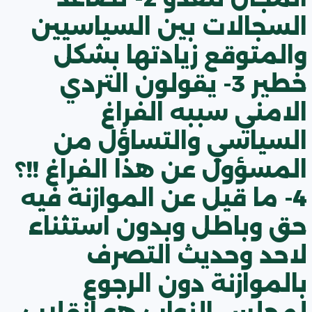
السجالات بين السياسيين
والمتوقع زيادتها بشكل
خطير 3- يقولون التردي
الامني سببه الفراغ
السياسي والتساؤل من
المسؤول عن هذا الفراغ !!؟
4- ما قيل عن الموازنة فيه
حق وباطل وبدون استثناء
لاحد وحديث التصرف
بالموازنة دون الرجوع