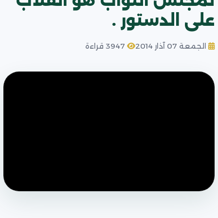
لمجلس النواب هو انقلاب
على الدستور .
الجمعة 07 آذار 2014
3947 قراءة