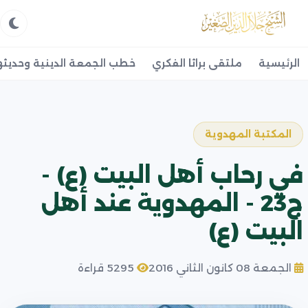
الرئيسية
ملتقى براثا الفكري
خطب الجمعة الدينية وحديثه
المكتبة المهدوية
في رحاب أهل البیت (ع) -
ج23 - المهدوية عند أهل
البيت (ع)
الجمعة 08 كانون الثاني 2016
5295 قراءة