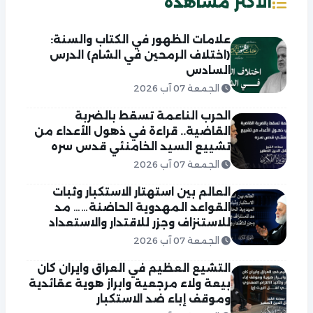
الاكثر مشاهدة
علامات الظهور في الكتاب والسنة:
(اختلاف الرمحين في الشام) الدرس
السادس
الجمعة 07 آب 2026
الحرب الناعمة تسقط بالضربة
القاضية.. قراءة في ذهول الأعداء من
تشييع السيد الخامنئي قدس سره
الجمعة 07 آب 2026
العالم بين استهتار الاستكبار وثبات
القواعد المهدوية الحاضنة…… مد
للاستنزاف وجزر للاقتدار والاستعداد
الجمعة 07 آب 2026
التشيع العظيم في العراق وايران كان
بيعة ولاء مرجعية وابراز هوية عقائدية
وموقف إباء ضد الاستكبار