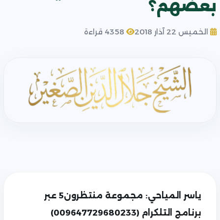
بعضهم؟
الخميس 22 آذار 2018
4358 قراءة
ياسر المياحي: مجموعة منتظرون5 عبر
برنامج التلكرام (009647729680233)