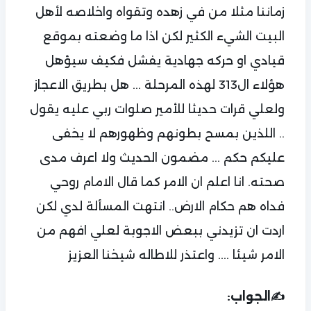
زماننا مثلا من في زهده وتقواه واخلاصه لأهل
البيت الشيء الكثير لكن اذا ما وضعته بموقع
قيادي او حركه جهادية يفشل فكيف سيؤهل
هؤلاء ال313 لهذه المرحلة ... هل بطريق الاعجاز
ولعلي قرات حديثا للأمير صلوات ربي عليه يقول
.. اللذين بمسح بطونهم وظهورهم لا يخفى
عليكم حكم ... مضمون الحديث ولا اعرف مدى
صحته. انا اعلم ان الامر كما قال الامام روحي
فداه هم حكام الارض.. انتهت المسألة لدي لكن
اردت ان تزيدني ببعض الاجوبة لعلي افهم من
الامر شيئا .... واعتذر للاطاله شيخنا العزيز
✍️الجواب: