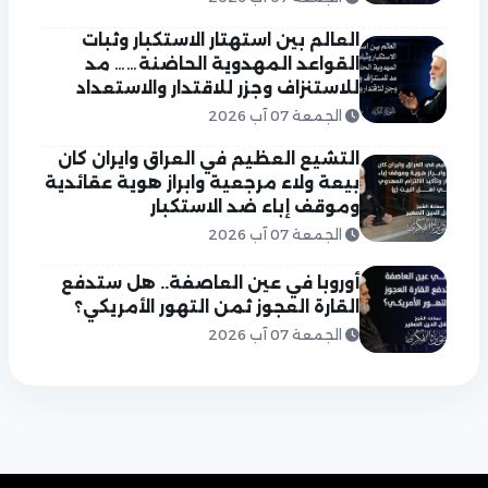
العالم بين استهتار الاستكبار وثبات
القواعد المهدوية الحاضنة…… مد
للاستنزاف وجزر للاقتدار والاستعداد
الجمعة 07 آب 2026
التشيع العظيم في العراق وايران كان
بيعة ولاء مرجعية وابراز هوية عقائدية
وموقف إباء ضد الاستكبار
الجمعة 07 آب 2026
أوروبا في عين العاصفة.. هل ستدفع
القارة العجوز ثمن التهور الأمريكي؟
الجمعة 07 آب 2026