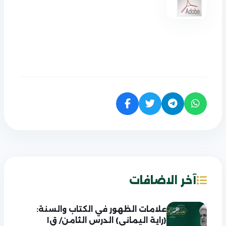
آخر الاضافات
علامات الظهور في الكتاب والسنة:
(راية اليماني) الدرس الثامن/ ق١