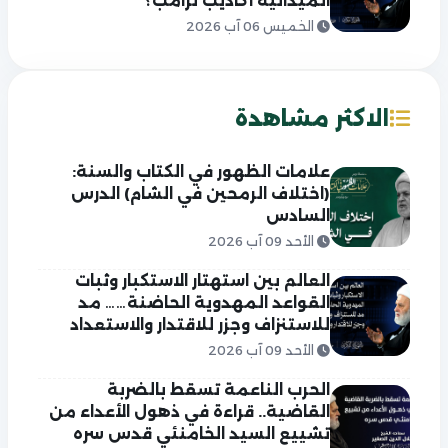
الميدانية أكاذيب ترامب؟
الخميس 06 آب 2026
الاكثر مشاهدة
علامات الظهور في الكتاب والسنة:
(اختلاف الرمحين في الشام) الدرس
السادس
الأحد 09 آب 2026
العالم بين استهتار الاستكبار وثبات
القواعد المهدوية الحاضنة…… مد
للاستنزاف وجزر للاقتدار والاستعداد
الأحد 09 آب 2026
الحرب الناعمة تسقط بالضربة
القاضية.. قراءة في ذهول الأعداء من
تشييع السيد الخامنئي قدس سره