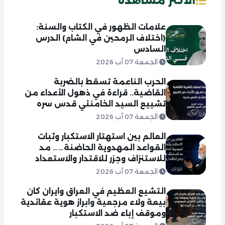
الاكثر مشاهدة
علامات الظهور في الكتاب والسنة:
(اختلاف الرمحين في الشام) الدرس
السادس
الجمعة 07 آب 2026
الحرب الناعمة تسقط بالضربة
القاضية.. قراءة في ذهول الأعداء من
تشييع السيد الخامنئي قدس سره
الجمعة 07 آب 2026
العالم بين استهتار الاستكبار وثبات
القواعد المهدوية الحاضنة…… مد
للاستنزاف وجزر للاقتدار والاستعداد
الجمعة 07 آب 2026
التشيع العظيم في العراق وايران كان
بيعة ولاء مرجعية وابراز هوية عقائدية
وموقف إباء ضد الاستكبار