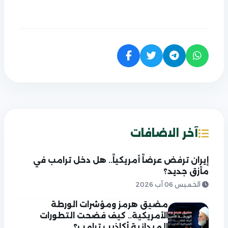
آخر الاضافات
إيران ترفض عرضاً أمريكياً.. هل دخل ترامب في
مأزق جديد؟
الخميس 06 آب 2026
مضيق هرمز ومؤشرات الورطة
الأمريكية.. كيف فضحت التطورات
الميدانية أكاذيب ترامب؟