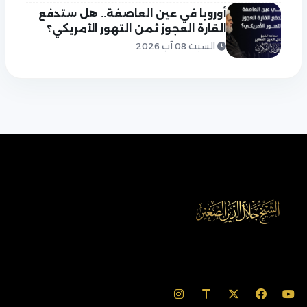
أوروبا في عين العاصفة.. هل ستدفع
القارة العجوز ثمن التهور الأمريكي؟
السبت 08 آب 2026