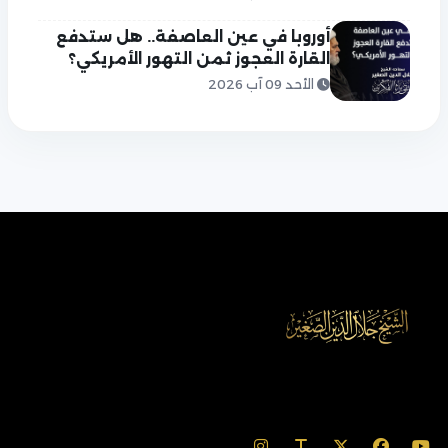
أوروبا في عين العاصفة.. هل ستدفع
القارة العجوز ثمن التهور الأمريكي؟
الأحد 09 آب 2026