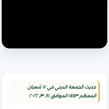
حديث الجمعة الديني في ٧ شعبان
المعظم ١٤٤٣ الموافق ١١/ ٣/ ٢٠٢٢