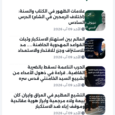
علامات الظهور في الكتاب والسنة:
(اختلاف الرمحين في الشام) الدرس
السادس
الأحد 09 آب 2026
العالم بين استهتار الاستكبار وثبات
القواعد المهدوية الحاضنة…… مد
للاستنزاف وجزر للاقتدار والاستعداد
الأحد 09 آب 2026
الحرب الناعمة تسقط بالضربة
القاضية.. قراءة في ذهول الأعداء من
تشييع السيد الخامنئي قدس سره
الأحد 09 آب 2026
التشيع العظيم في العراق وايران كان
بيعة ولاء مرجعية وابراز هوية عقائدية
وموقف إباء ضد الاستكبار
الأحد 09 آب 2026