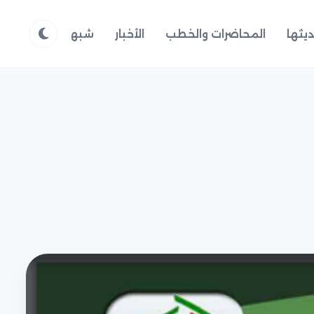
يثها
المحاضرات والخطب
الأخبار
شبهات وردود
م