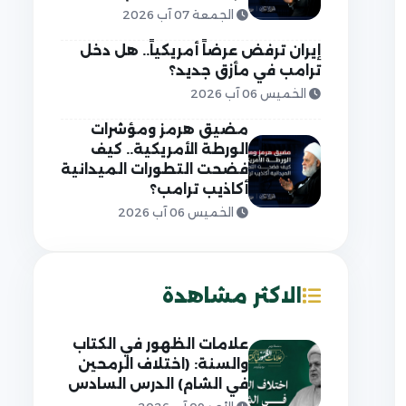
الجمعة 07 آب 2026
إيران ترفض عرضاً أمريكياً.. هل دخل
ترامب في مأزق جديد؟
الخميس 06 آب 2026
مضيق هرمز ومؤشرات
الورطة الأمريكية.. كيف
فضحت التطورات الميدانية
أكاذيب ترامب؟
الخميس 06 آب 2026
الاكثر مشاهدة
علامات الظهور في الكتاب
والسنة: (اختلاف الرمحين
في الشام) الدرس السادس