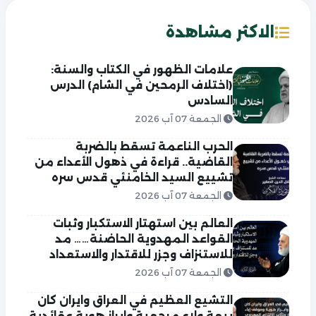
الاكثر مشاهدة
علامات الظهور في الكتاب والسنة:
(اختلاف الرمحين في الشام) الدرس
السادس
الجمعة 07 آب 2026
الحرب الناعمة تسقط بالضربة
القاضية.. قراءة في ذهول الأعداء من
تشييع السيد الخامنئي قدس سره
الجمعة 07 آب 2026
العالم بين استهتار الاستكبار وثبات
القواعد المهدوية الحاضنة…… مد
للاستنزاف وجزر للاقتدار والاستعداد
الجمعة 07 آب 2026
التشيع العظيم في العراق وايران كان
بيعة ولاء مرجعية وابراز هوية عقائدية