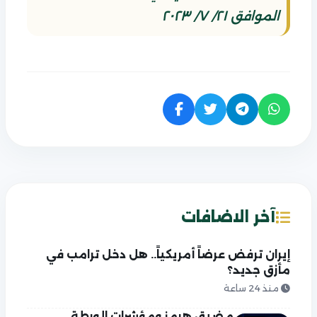
الموافق ٢١/ ٧/ ٢٠٢٣
آخر الاضافات
إيران ترفض عرضاً أمريكياً.. هل دخل ترامب في
مأزق جديد؟
منذ 24 ساعة
مضيق هرمز ومؤشرات الورطة