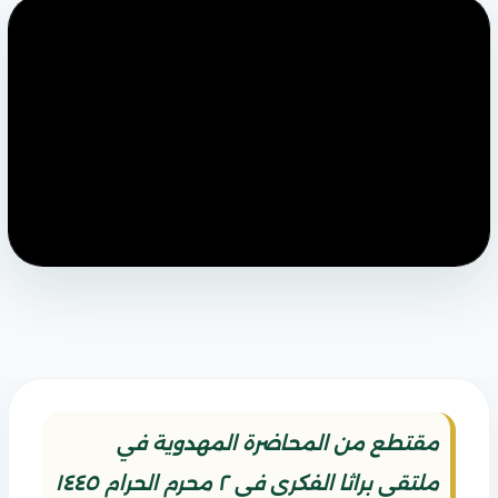
مقتطع من المحاضرة المهدوية في
ملتقى براثا الفكري في ٢ محرم الحرام ١٤٤٥