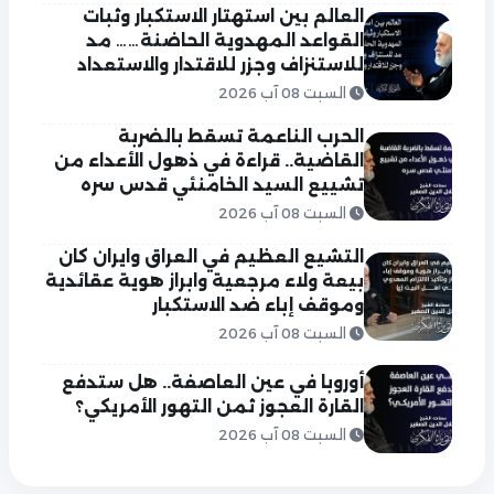
العالم بين استهتار الاستكبار وثبات
القواعد المهدوية الحاضنة…… مد
للاستنزاف وجزر للاقتدار والاستعداد
السبت 08 آب 2026
الحرب الناعمة تسقط بالضربة
القاضية.. قراءة في ذهول الأعداء من
تشييع السيد الخامنئي قدس سره
السبت 08 آب 2026
التشيع العظيم في العراق وايران كان
بيعة ولاء مرجعية وابراز هوية عقائدية
وموقف إباء ضد الاستكبار
السبت 08 آب 2026
أوروبا في عين العاصفة.. هل ستدفع
القارة العجوز ثمن التهور الأمريكي؟
السبت 08 آب 2026