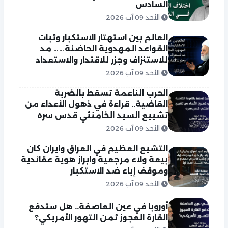
السادس
الأحد 09 آب 2026
العالم بين استهتار الاستكبار وثبات
القواعد المهدوية الحاضنة…… مد
للاستنزاف وجزر للاقتدار والاستعداد
الأحد 09 آب 2026
الحرب الناعمة تسقط بالضربة
القاضية.. قراءة في ذهول الأعداء من
تشييع السيد الخامنئي قدس سره
الأحد 09 آب 2026
التشيع العظيم في العراق وايران كان
بيعة ولاء مرجعية وابراز هوية عقائدية
وموقف إباء ضد الاستكبار
الأحد 09 آب 2026
أوروبا في عين العاصفة.. هل ستدفع
القارة العجوز ثمن التهور الأمريكي؟