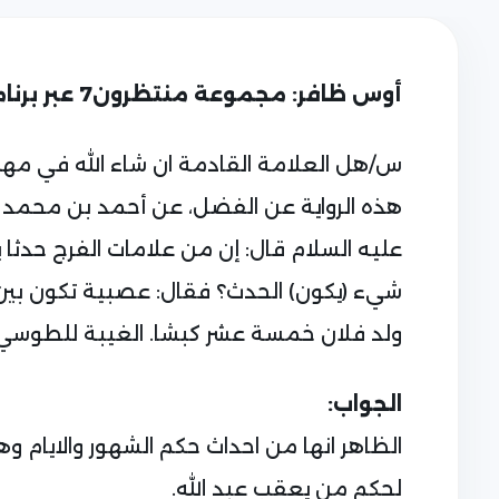
أوس ظافر: مجموعة منتظرون7 عبر برنامج التلكرام (009647729680233)
س/هل العلامة القادمة ان شاء الله في مهلكة
هذه الرواية عن الفضل، عن أحمد بن محمد ب
عليه السلام قال: إن من علامات الفرج حدثا 
شيء (يكون) الحدث؟ فقال: عصبية تكون بين 
ولد فلان خمسة عشر كبشا. الغيبة للطوسي ص
الجواب:
الظاهر انها من احداث حكم الشهور والايام 
لحكم من يعقب عبد الله.