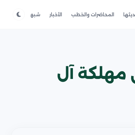
يثها
المحاضرات والخطب
الأخبار
شبهات وردود
م
في مهلكة آل