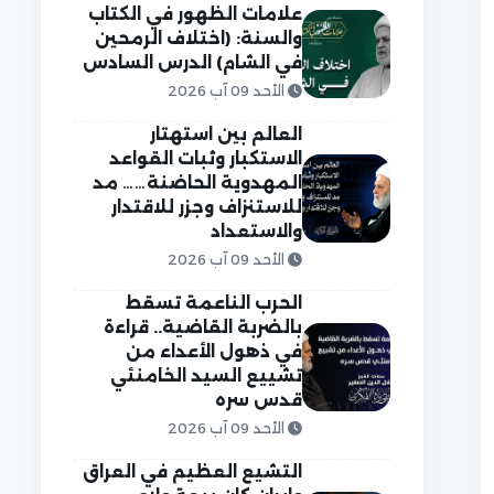
علامات الظهور في الكتاب
والسنة: (اختلاف الرمحين
في الشام) الدرس السادس
الأحد 09 آب 2026
العالم بين استهتار
الاستكبار وثبات القواعد
المهدوية الحاضنة…… مد
للاستنزاف وجزر للاقتدار
والاستعداد
الأحد 09 آب 2026
الحرب الناعمة تسقط
بالضربة القاضية.. قراءة
في ذهول الأعداء من
تشييع السيد الخامنئي
قدس سره
الأحد 09 آب 2026
التشيع العظيم في العراق