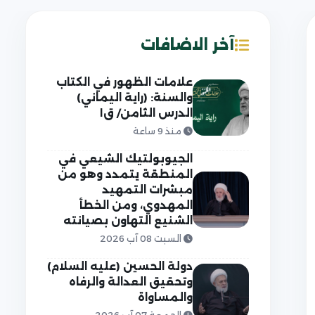
آخر الاضافات
علامات الظهور في الكتاب
والسنة: (راية اليماني)
الدرس الثامن/ ق١
منذ 9 ساعة
الجيوبولتيك الشيعي في
المنطقة يتمدد وهو من
مبشرات التمهيد
المهدوي، ومن الخطأ
الشنيع التهاون بصيانته
السبت 08 آب 2026
دولة الحسين (عليه السلام)
وتحقيق العدالة والرفاه
والمساواة