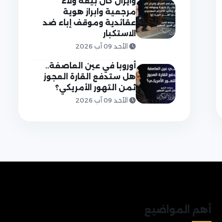
وايران كان بيعة ولاء
مرجعية وابراز هوية
عقائدية وموقف إباء ضد
الاستكبار
الأحد 09 آب 2026
أوروبا في عين العاصفة..
هل ستدفع القارة العجوز
ثمن التهور الأمريكي؟
الأحد 09 آب 2026
أهم المواضيع