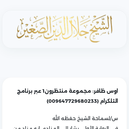
اوس ظافر: مجموعة منتظرون1 عبر برنامج
التلكرام (009647729680233)
س/لسماحة الشيخ حفظه الله
في الرواية الأولى يشار إلى المنادي انه مناد من