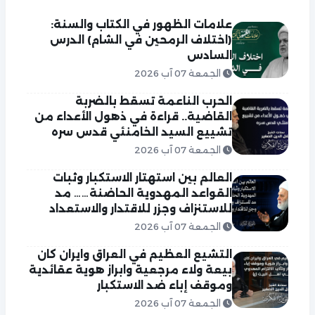
علامات الظهور في الكتاب والسنة:
(اختلاف الرمحين في الشام) الدرس
السادس
الجمعة 07 آب 2026
الحرب الناعمة تسقط بالضربة
القاضية.. قراءة في ذهول الأعداء من
تشييع السيد الخامنئي قدس سره
الجمعة 07 آب 2026
العالم بين استهتار الاستكبار وثبات
القواعد المهدوية الحاضنة…… مد
للاستنزاف وجزر للاقتدار والاستعداد
الجمعة 07 آب 2026
التشيع العظيم في العراق وايران كان
بيعة ولاء مرجعية وابراز هوية عقائدية
وموقف إباء ضد الاستكبار
الجمعة 07 آب 2026