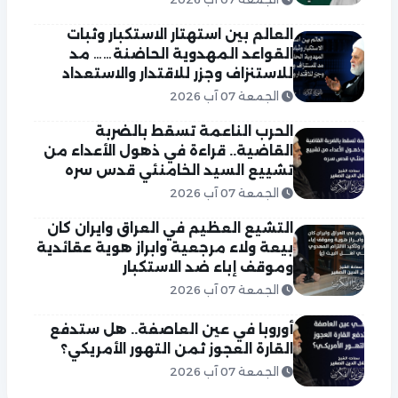
العالم بين استهتار الاستكبار وثبات
القواعد المهدوية الحاضنة…… مد
للاستنزاف وجزر للاقتدار والاستعداد
الجمعة 07 آب 2026
الحرب الناعمة تسقط بالضربة
القاضية.. قراءة في ذهول الأعداء من
تشييع السيد الخامنئي قدس سره
الجمعة 07 آب 2026
التشيع العظيم في العراق وايران كان
بيعة ولاء مرجعية وابراز هوية عقائدية
وموقف إباء ضد الاستكبار
الجمعة 07 آب 2026
أوروبا في عين العاصفة.. هل ستدفع
القارة العجوز ثمن التهور الأمريكي؟
الجمعة 07 آب 2026