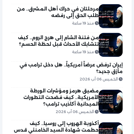
مرحلتان في حراك أهل المشرق.. من
طلب الحق إلى رفضه
منذ 19 ساعة
من فتنة الشام إلى هرج الروم.. كيف
تتشابك الأحداث قبل لحظة الحسم؟
منذ 19 ساعة
إيران ترفض عرضاً أمريكياً.. هل دخل ترامب في
مأزق جديد؟
الخميس 06 آب 2026
مضيق هرمز ومؤشرات الورطة
الأمريكية.. كيف فضحت التطورات
الميدانية أكاذيب ترامب؟
الخميس 06 آب 2026
أكذوبة الهروب إلى روسيا.. كيف
حطمت شهادة السيد الخامنئي قدس