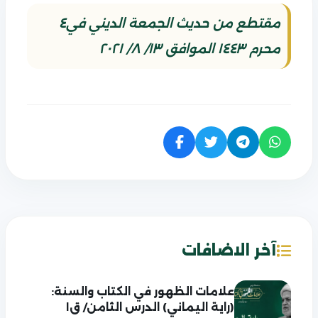
مقتطع من حديث الجمعة الديني في٤
محرم ١٤٤٣ الموافق ١٣/ ٨/ ٢٠٢١
آخر الاضافات
علامات الظهور في الكتاب والسنة:
(راية اليماني) الدرس الثامن/ ق١