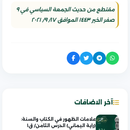
مقتطع من حديث الجمعة السياسي في ٩
صفر الخير ١٤٤٣ الموافق ١٧/ ٩/ ٢٠٢١
آخر الاضافات
علامات الظهور في الكتاب والسنة:
(راية اليماني) الدرس الثامن/ ق١