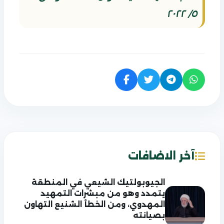
٥/ ٢٠٢٢
آخر الاضافات
الجيوبولتيك الشيعي في المنطقة
يتمدد وهو من مبشرات التمهيد
المهدوي، ومن الخطأ الشنيع التهاون
بصيانته