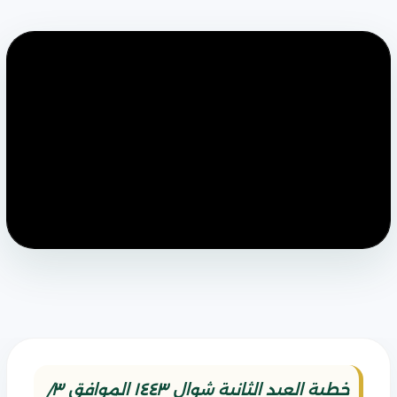
خطبة العيد الثانية شوال ١٤٤٣ الموافق ٣/