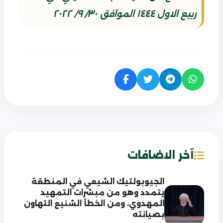
ربيع الاول ١٤٤٤ الموافق ٣٠/ ٩/ ٢٠٢٢
آخر الاضافات
الجيوبولتيك الشيعي في المنطقة
يتمدد وهو من مبشرات التمهيد
المهدوي، ومن الخطأ الشنيع التهاون
بصيانته