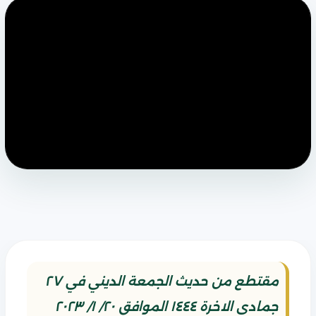
مقتطع من حديث الجمعة الديني في ٢٧
جمادى الاخرة ١٤٤٤ الموافق ٢٠/ ١/ ٢٠٢٣