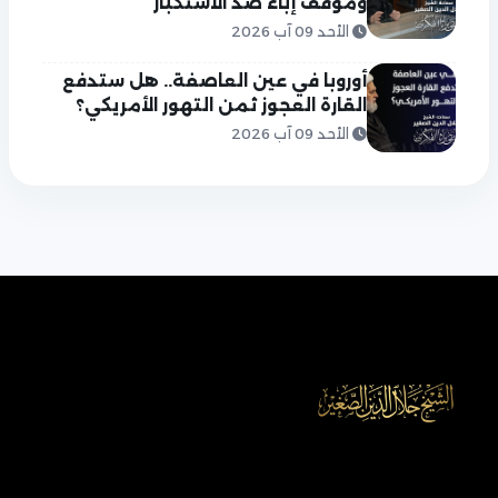
وموقف إباء ضد الاستكبار
الأحد 09 آب 2026
أوروبا في عين العاصفة.. هل ستدفع
القارة العجوز ثمن التهور الأمريكي؟
الأحد 09 آب 2026