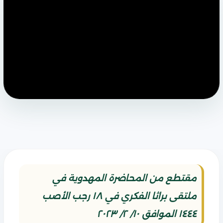
مقتطع من المحاضرة المهدوية في
ملتقى براثا الفكري في ١٨ رجب الأصب
١٤٤٤ الموافق ١٠/ ٢/ ٢٠٢٣