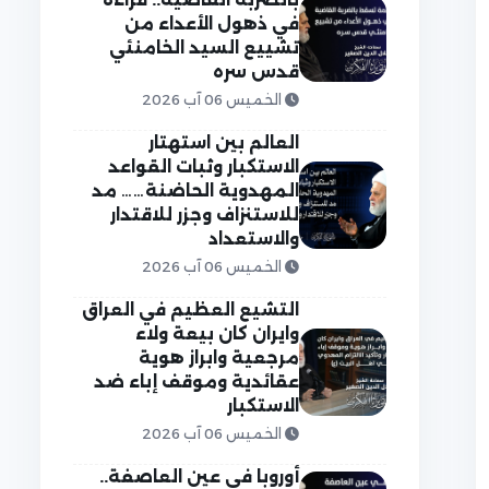
في ذهول الأعداء من
تشييع السيد الخامنئي
قدس سره
الخميس 06 آب 2026
العالم بين استهتار
الاستكبار وثبات القواعد
المهدوية الحاضنة…… مد
للاستنزاف وجزر للاقتدار
والاستعداد
الخميس 06 آب 2026
التشيع العظيم في العراق
وايران كان بيعة ولاء
مرجعية وابراز هوية
عقائدية وموقف إباء ضد
الاستكبار
الخميس 06 آب 2026
أوروبا في عين العاصفة..