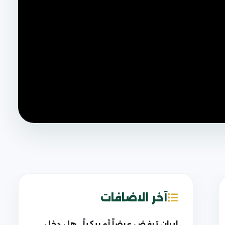
آخر الاضافات
إيران ترفض عرضاً أمريكياً.. هل دخل