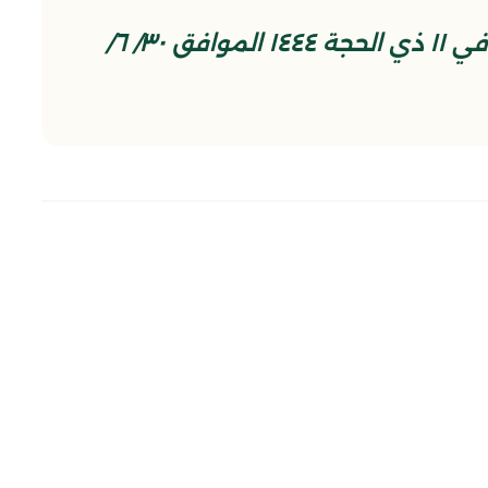
مقتطع من حديث الجمعة الديني في ١١ ذي الحجة ١٤٤٤ الموافق ٣٠/ ٦/