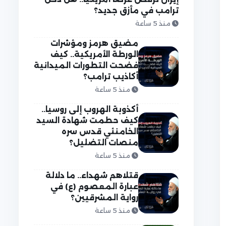
ترامب في مأزق جديد؟
منذ 5 ساعة
مضيق هرمز ومؤشرات
الورطة الأمريكية.. كيف
فضحت التطورات الميدانية
أكاذيب ترامب؟
منذ 5 ساعة
أكذوبة الهروب إلى روسيا..
كيف حطمت شهادة السيد
الخامنئي قدس سره
منصات التضليل؟
منذ 5 ساعة
قتلاهم شهداء.. ما دلالة
عبارة المعصوم (ع) في
رواية المشرقيين؟
منذ 5 ساعة