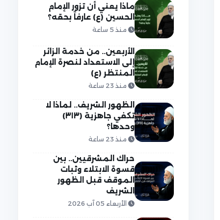
ماذا يعني أن تزور الإمام
الحسين (ع) عارفاً بحقه؟
منذ 5 ساعة
الأربعين.. من خدمة الزائر
إلى الاستعداد لنصرة الإمام
المنتظر (ع)
منذ 23 ساعة
الظهور الشريف.. لماذا لا
تكفي جاهزية (٣١٣)
وحدها؟
منذ 23 ساعة
حراك المشرقيين.. بين
قسوة الابتلاء وثبات
الموقف قبل الظهور
الشريف
الأربعاء 05 آب 2026