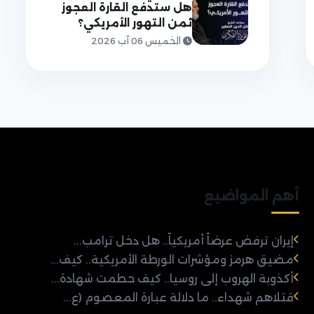
هل ستدفع القارة العجوز
ثمن التهور الأمريكي؟
الخميس 06 آب 2026
أهم المواضيع
إيران ترفض عرضاً أمريكياً.. هل دخل ترامب...
مضيق هرمز ومؤشرات الورطة الأمريكية.. كيف...
أكذوبة الهروب إلى روسيا.. كيف حطمت شهادة...
قتلاهم شهداء.. ما دلالة عبارة المعصوم (ع...