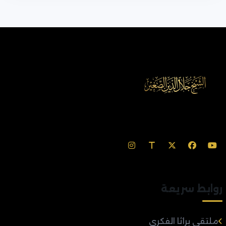
روابط سريعة
ملتقى براثا الفكري