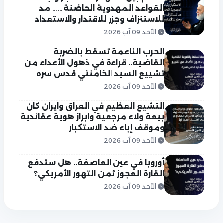
القواعد المهدوية الحاضنة…… مد
للاستنزاف وجزر للاقتدار والاستعداد
الأحد 09 آب 2026
الحرب الناعمة تسقط بالضربة
القاضية.. قراءة في ذهول الأعداء من
تشييع السيد الخامنئي قدس سره
الأحد 09 آب 2026
التشيع العظيم في العراق وايران كان
بيعة ولاء مرجعية وابراز هوية عقائدية
وموقف إباء ضد الاستكبار
الأحد 09 آب 2026
أوروبا في عين العاصفة.. هل ستدفع
القارة العجوز ثمن التهور الأمريكي؟
الأحد 09 آب 2026