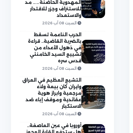
المهدوية الحاضنة…… مد
للاستنزاف وجزر للاقتدار
والاستعداد
السبت 08 آب 2026
الحرب الناعمة تسقط
بالضربة القاضية.. قراءة
في ذهول الأعداء من
تشييع السيد الخامنئي
قدس سره
السبت 08 آب 2026
التشيع العظيم في العراق
وايران كان بيعة ولاء
مرجعية وابراز هوية
عقائدية وموقف إباء ضد
الاستكبار
السبت 08 آب 2026
أوروبا في عين العاصفة..
هل ستدفع القارة العجوز