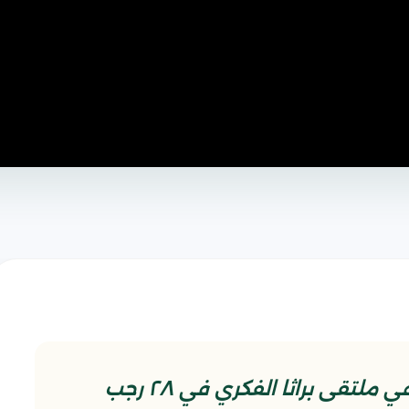
مقتطف من المحاضرة المهدوية في ملتقى براثا الفكري في ٢٨ رجب