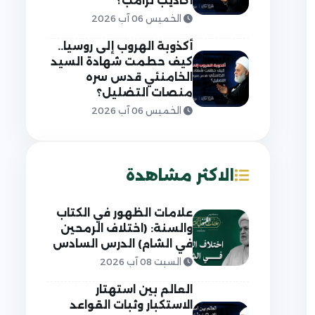
أكاذيب ترامب؟
الخميس 06 آب 2026
أكذوبة الهروب إلى روسيا..
كيف حطمت شهادة السيد
الخامنئي قدس سره
منصات التضليل؟
الخميس 06 آب 2026
الاكثر مشاهدة
علامات الظهور في الكتاب
والسنة: (اختلاف الرمحين
في الشام) الدرس السادس
السبت 08 آب 2026
العالم بين استهتار
الاستكبار وثبات القواعد