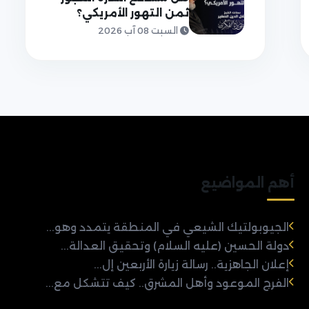
ثمن التهور الأمريكي؟
السبت 08 آب 2026
أهم المواضيع
الجيوبولتيك الشيعي في المنطقة يتمدد وهو...
دولة الحسين (عليه السلام) وتحقيق العدالة...
إعلان الجاهزية.. رسالة زيارة الأربعين إل...
الفرج الموعود وأهل المشرق.. كيف تتشكل مع...