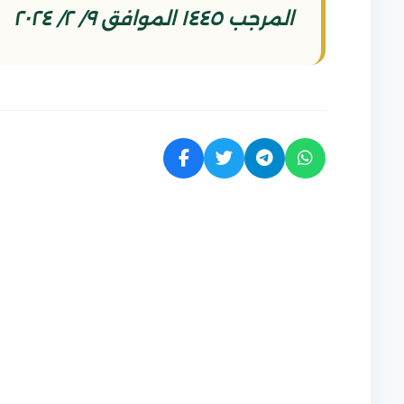
المرجب ١٤٤٥ الموافق ٩/ ٢/ ٢٠٢٤