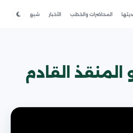
يثها
المحاضرات والخطب
الأخبار
شبهات وردود
م
المنقذ القادم