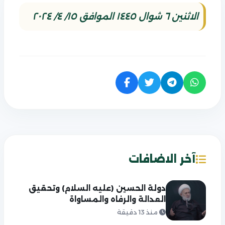
الاثنين ٦ شوال ١٤٤٥ الموافق ١٥/ ٤/ ٢٠٢٤
آخر الاضافات
دولة الحسين (عليه السلام) وتحقيق
العدالة والرفاه والمساواة
منذ 13 دقيقة