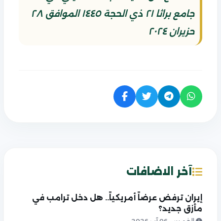
جامع براثا ٢١ ذي الحجة ١٤٤٥ الموافق ٢٨
حزيران ٢٠٢٤
آخر الاضافات
إيران ترفض عرضاً أمريكياً.. هل دخل ترامب في
مأزق جديد؟