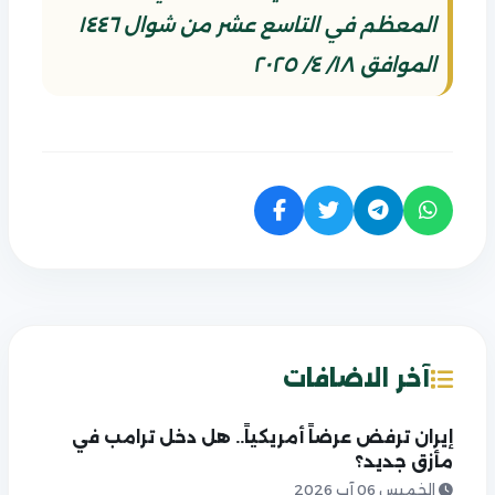
المعظم في التاسع عشر من شوال ١٤٤٦
الموافق ١٨/ ٤/ ٢٠٢٥
آخر الاضافات
إيران ترفض عرضاً أمريكياً.. هل دخل ترامب في
مأزق جديد؟
الخميس 06 آب 2026