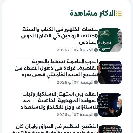
الاكثر مشاهدة
علامات الظهور في الكتاب والسنة:
(اختلاف الرمحين في الشام) الدرس
السادس
الجمعة 07 آب 2026
الحرب الناعمة تسقط بالضربة
القاضية.. قراءة في ذهول الأعداء من
تشييع السيد الخامنئي قدس سره
الجمعة 07 آب 2026
العالم بين استهتار الاستكبار وثبات
القواعد المهدوية الحاضنة…… مد
للاستنزاف وجزر للاقتدار والاستعداد
الجمعة 07 آب 2026
التشيع العظيم في العراق وايران كان
بيعة ولاء مرجعية وابراز هوية عقائدية